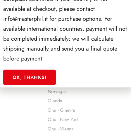
Jersey
available at checkout, please contact
Jugoslavia
info@masterphil.it
for purchase options. For
Liechtenstein
available international countries, payment will not
Lituania
be completed immediately: we will calculate
Lussemburgo
shipping manually and send you a final quote
Malta
before payment.
Man
Monaco
OK, THANKS!
Montenegro
Norvegia
Olanda
Onu - Ginevra
Onu - New York
Onu - Vienna