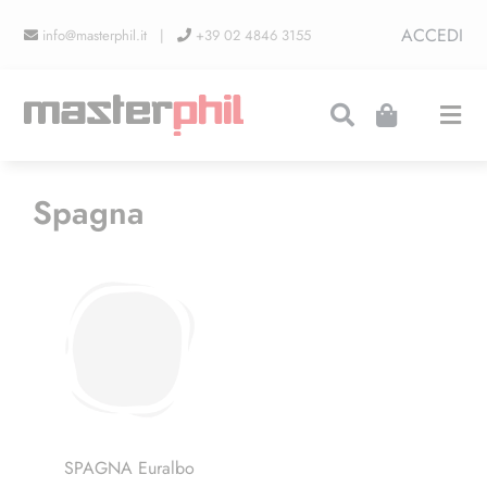
Salta
ACCEDI
info@masterphil.it |
+39 02 4846 3155
al
contenuto
Togg
Navi
PRODUZIONI
Spagna
LINEA COLLEZIONISMO
FIERE
CONTATTI
SPAGNA Euralbo