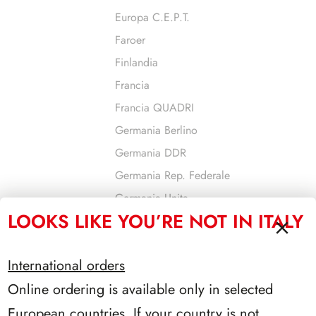
Europa C.E.P.T.
Faroer
Finlandia
Francia
Francia QUADRI
Germania Berlino
Germania DDR
Germania Rep. Federale
Germania Unita
LOOKS LIKE YOU’RE NOT IN ITALY
Gibilterra
Gran Bretagna
International orders
Grecia
Online ordering is available only in selected
Guernsey
Israele
European countries. If your country is not