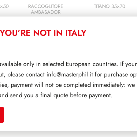
5×50
RACCOGLITORE
TITANO 35×70
AMBASADOR
YOU’RE NOT IN ITALY
available only in selected European countries. If your
ut, please contact
info@masterphil.it
for purchase opt
ries, payment will not be completed immediately: we w
and send you a final quote before payment.