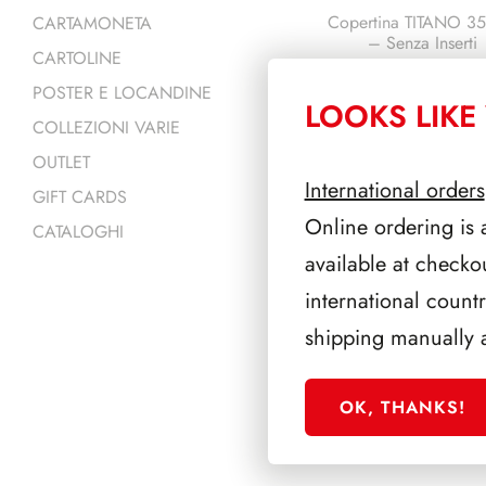
Copertina TITANO 3
CARTAMONETA
– Senza Inserti
CARTOLINE
POSTER E LOCANDINE
LOOKS LIKE 
COLLEZIONI VARIE
OUTLET
International orders
GIFT CARDS
Online ordering is 
CATALOGHI
available at checko
international count
VITI Opzionali
shipping manually 
OK, THANKS!