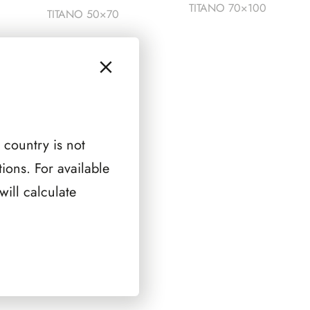
TITANO 70×100
TITANO 50×70
 country is not
ions. For available
ill calculate