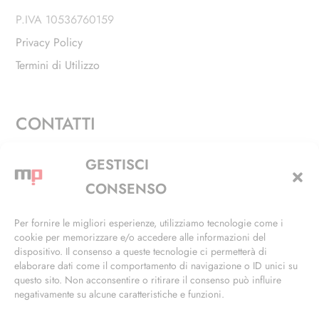
P.IVA 10536760159
Privacy Policy
Termini di Utilizzo
CONTATTI
Via Alfieri, 27 - Trezzano Sul Naviglio (MI)
GESTISCI
+39 02 4846 3155
CONSENSO
+39 02 4846 3148
Per fornire le migliori esperienze, utilizziamo tecnologie come i
cookie per memorizzare e/o accedere alle informazioni del
info@masterphil.it
dispositivo. Il consenso a queste tecnologie ci permetterà di
elaborare dati come il comportamento di navigazione o ID unici su
questo sito. Non acconsentire o ritirare il consenso può influire
negativamente su alcune caratteristiche e funzioni.