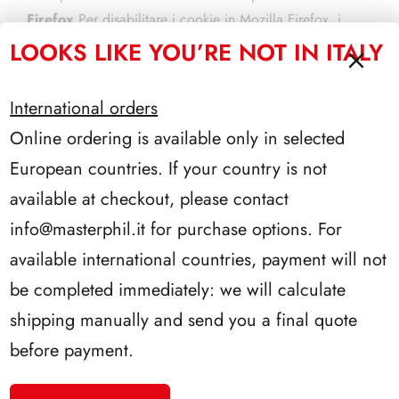
Firefox
Per disabilitare i cookie in Mozilla Firefox, i
cliccare sul pulsante Menu collocato in alto a destra e
LOOKS LIKE YOU’RE NOT IN ITALY
selezionare la voce Opzioni dal menu che compare.
Nella finestra che si apre, andare sulla scheda Privacy,
International orders
impostare il menu a tendina Impostazioni cronologia su
Online ordering is available only in selected
Utilizza impostazioni personalizzate e deselezionare
l’opzione Accetta i cookie dai siti. Se invece si vuole
European countries. If your country is not
bloccare i cookie solo per i siti di terze parti, impostare
available at checkout, please contact
su Mai il menu a tendina Accetta cookie di terze parti.
info@masterphil.it
for purchase options. For
Safari
Se si utilizza un Mac, selezionare la voce
available international countries, payment will not
Preferenze dal menu Safari (in alto a sinistra), recandosi
sulla scheda Privacy e mettendo il segno di spunta
be completed immediately: we will calculate
accanto alla voce Blocca sempre.
shipping manually and send you a final quote
before payment.
CONSERVAZIONE DEI DATI
PERSONALI