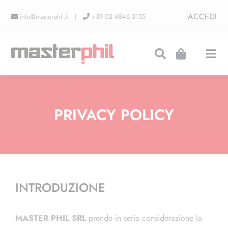
Salta
ACCEDI
info@masterphil.it |
+39 02 4846 3155
al
contenuto
Togg
Navi
PRODUZIONI
PRIVACY POLICY
LINEA COLLEZIONISMO
FIERE
INTRODUZIONE
CONTATTI
MASTER PHIL SRL
prende in seria considerazione la