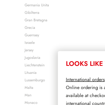
Germania Unita
Gibilterra
Gran Bretagna
Grecia
Guernsey
Israele
Jersey
Jugoslavia
LOOKS LIKE 
Liechtenstein
Lituania
International orders
Lussemburgo
Online ordering is 
Malta
available at checko
Man
Monaco
international count