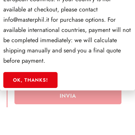
available at checkout, please contact
info@masterphil.it
for purchase options. For
available international countries, payment will not
be completed immediately: we will calculate
Ai sensi e per gli effetti degli articoli 13 e 6 del
shipping manually and send you a final quote
Regolamento UE 2016/679
*
before payment.
dichiaro di aver preso visione dell’informativa
per il trattamento dei dati personali
OK, THANKS!
INVIA