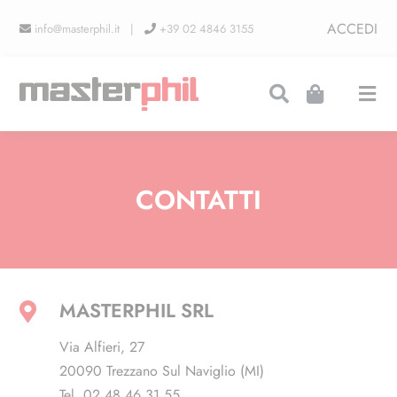
Salta
ACCEDI
info@masterphil.it |
+39 02 4846 3155
al
contenuto
Togg
Navi
PRODUZIONI
CONTATTI
LINEA COLLEZIONISMO
FIERE
MASTERPHIL SRL
Via Alfieri, 27
20090 Trezzano Sul Naviglio (MI)
CONTATTI
Tel. 02 48.46.31.55