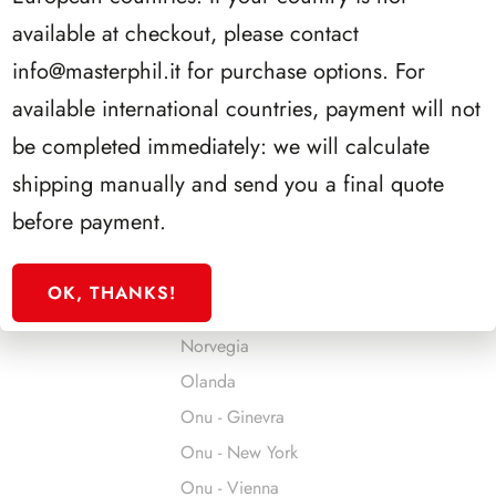
Jersey
available at checkout, please contact
Jugoslavia
info@masterphil.it
for purchase options. For
Liechtenstein
available international countries, payment will not
Lituania
be completed immediately: we will calculate
Lussemburgo
shipping manually and send you a final quote
Malta
before payment.
Man
Monaco
OK, THANKS!
Montenegro
Norvegia
Olanda
Onu - Ginevra
Onu - New York
Onu - Vienna