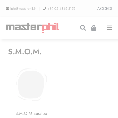
Salta
ACCEDI
info@masterphil.it |
+39 02 4846 3155
al
contenuto
Togg
Navi
PRODUZIONI
S.M.O.M.
LINEA COLLEZIONISMO
FIERE
CONTATTI
S.M.O.M Euralbo