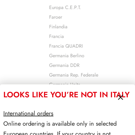
Europa C.E.P.T.
Faroer
Finlandia
Francia
Francia QUADRI
Germania Berlino
Germania DDR
Germania Rep. Federale
Germania Unita
LOOKS LIKE YOU’RE NOT IN ITALY
Gibilterra
Gran Bretagna
International orders
Grecia
Online ordering is available only in selected
Guernsey
Israele
European countries. If your country is not