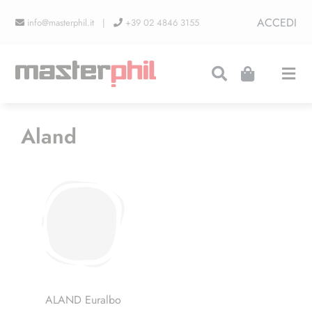
Salta
ACCEDI
info@masterphil.it |
+39 02 4846 3155
al
contenuto
Togg
Navi
PRODUZIONI
Aland
LINEA COLLEZIONISMO
FIERE
CONTATTI
ALAND Euralbo