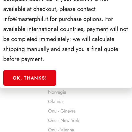
Jersey
available at checkout, please contact
Jugoslavia
info@masterphil.it
for purchase options. For
Liechtenstein
available international countries, payment will not
Lituania
be completed immediately: we will calculate
Lussemburgo
shipping manually and send you a final quote
Malta
before payment.
Man
Monaco
OK, THANKS!
Montenegro
Norvegia
Olanda
Onu - Ginevra
Onu - New York
Onu - Vienna