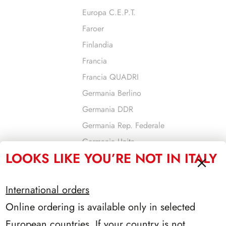
Europa C.E.P.T.
Faroer
Finlandia
Francia
Francia QUADRI
Germania Berlino
Germania DDR
Germania Rep. Federale
Germania Unita
LOOKS LIKE YOU’RE NOT IN ITALY
Gibilterra
Gran Bretagna
International orders
Grecia
Online ordering is available only in selected
Guernsey
Israele
European countries. If your country is not