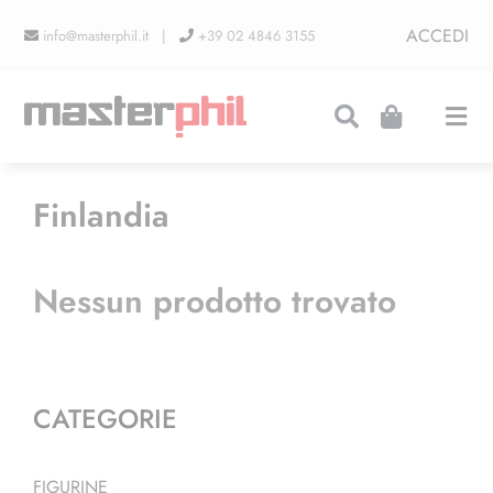
Salta
ACCEDI
info@masterphil.it |
+39 02 4846 3155
al
contenuto
Togg
Navi
PRODUZIONI
Finlandia
LINEA COLLEZIONISMO
Nessun prodotto trovato
FIERE
CATEGORIE
CONTATTI
FIGURINE