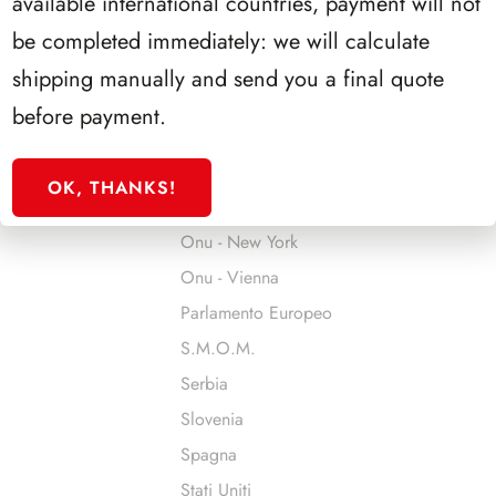
available international countries, payment will not
Man
be completed immediately: we will calculate
Monaco
shipping manually and send you a final quote
Montenegro
before payment.
Norvegia
Olanda
OK, THANKS!
Onu - Ginevra
Onu - New York
Onu - Vienna
Parlamento Europeo
S.M.O.M.
Serbia
Slovenia
Spagna
Stati Uniti