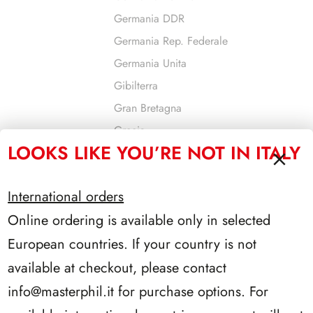
Germania DDR
Germania Rep. Federale
Germania Unita
Gibilterra
Gran Bretagna
Grecia
LOOKS LIKE YOU’RE NOT IN ITALY
Guernsey
Israele
International orders
Jersey
Online ordering is available only in selected
Jugoslavia
European countries. If your country is not
Liechtenstein
Lituania
available at checkout, please contact
Lussemburgo
info@masterphil.it
for purchase options. For
Malta