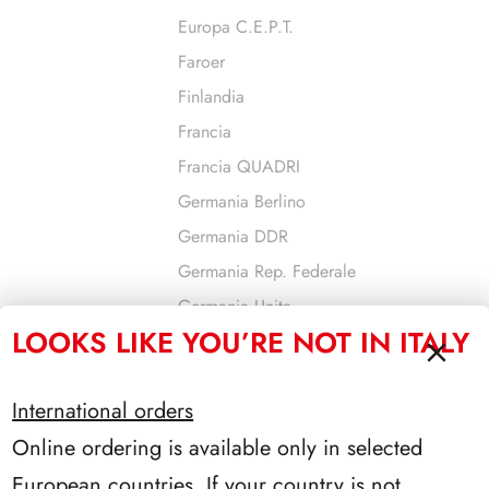
Europa C.E.P.T.
Faroer
Finlandia
Francia
Francia QUADRI
Germania Berlino
Germania DDR
Germania Rep. Federale
Germania Unita
LOOKS LIKE YOU’RE NOT IN ITALY
Gibilterra
Gran Bretagna
International orders
Grecia
Online ordering is available only in selected
Guernsey
Israele
European countries. If your country is not