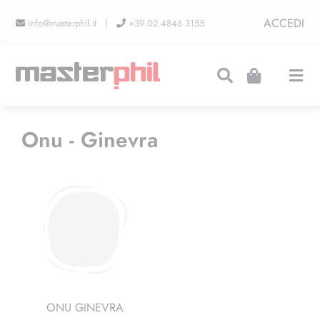
Salta
ACCEDI
info@masterphil.it |
+39 02 4846 3155
al
contenuto
Togg
Navi
PRODUZIONI
Onu - Ginevra
LINEA COLLEZIONISMO
FIERE
CONTATTI
ONU GINEVRA