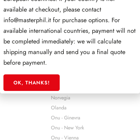
Jersey
available at checkout, please contact
Jugoslavia
info@masterphil.it
for purchase options. For
Liechtenstein
available international countries, payment will not
Lituania
be completed immediately: we will calculate
Lussemburgo
shipping manually and send you a final quote
Malta
before payment.
Man
Monaco
OK, THANKS!
Montenegro
Norvegia
Olanda
Onu - Ginevra
Onu - New York
Onu - Vienna