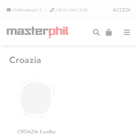
Salta
ACCEDI
info@masterphil.it |
+39 02 4846 3155
al
contenuto
Togg
Navi
PRODUZIONI
Croazia
LINEA COLLEZIONISMO
FIERE
CONTATTI
CROAZIA Euralbo