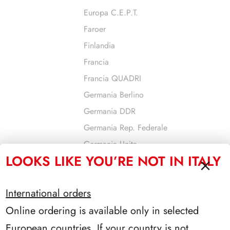
Europa C.E.P.T.
Faroer
Finlandia
Francia
Francia QUADRI
Germania Berlino
Germania DDR
Germania Rep. Federale
Germania Unita
LOOKS LIKE YOU’RE NOT IN ITALY
Gibilterra
Gran Bretagna
International orders
Grecia
Online ordering is available only in selected
Guernsey
Israele
European countries. If your country is not