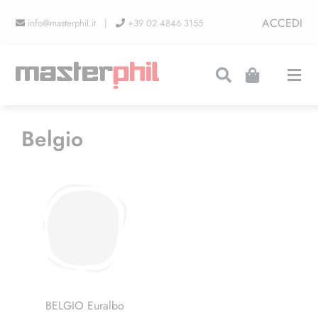
Salta
ACCEDI
info@masterphil.it |
+39 02 4846 3155
al
contenuto
Togg
Navi
PRODUZIONI
Belgio
LINEA COLLEZIONISMO
FIERE
CONTATTI
BELGIO Euralbo