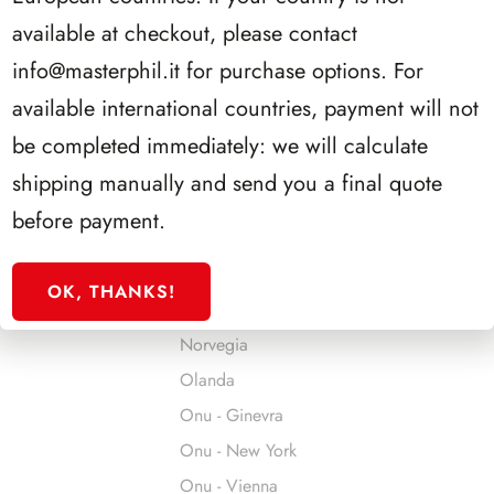
Jersey
available at checkout, please contact
Jugoslavia
info@masterphil.it
for purchase options. For
Liechtenstein
available international countries, payment will not
Lituania
be completed immediately: we will calculate
Lussemburgo
shipping manually and send you a final quote
Malta
before payment.
Man
Monaco
OK, THANKS!
Montenegro
Norvegia
Olanda
Onu - Ginevra
Onu - New York
Onu - Vienna