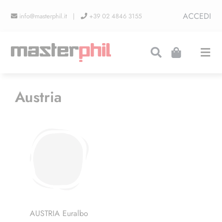
Salta
ACCEDI
info@masterphil.it |
+39 02 4846 3155
al
contenuto
Togg
Navi
PRODUZIONI
Austria
LINEA COLLEZIONISMO
FIERE
CONTATTI
AUSTRIA Euralbo