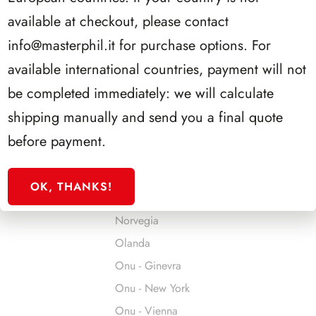
Jersey
available at checkout, please contact
Jugoslavia
info@masterphil.it
for purchase options. For
Liechtenstein
available international countries, payment will not
Lituania
be completed immediately: we will calculate
Lussemburgo
shipping manually and send you a final quote
Malta
before payment.
Man
Monaco
OK, THANKS!
Montenegro
Norvegia
Olanda
Onu - Ginevra
Onu - New York
Onu - Vienna