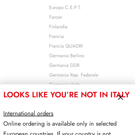
Europa C.E.P.T.
Faroer
Finlandia
Francia
Francia QUADRI
Germania Berlino
Germania DDR
Germania Rep. Federale
Germania Unita
LOOKS LIKE YOU’RE NOT IN ITALY
Gibilterra
Gran Bretagna
International orders
Grecia
Online ordering is available only in selected
Guernsey
Israele
European countries. If your country is not