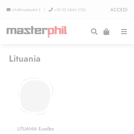
Salta
ACCEDI
info@masterphil.it |
+39 02 4846 3155
al
contenuto
Togg
Navi
PRODUZIONI
Lituania
LINEA COLLEZIONISMO
FIERE
CONTATTI
LITUANIA Euralbo