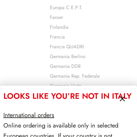
Europa C.E.P.T.
Faroer
Finlandia
Francia
Francia QUADRI
Germania Berlino
Germania DDR
Germania Rep. Federale
Germania Unita
LOOKS LIKE YOU’RE NOT IN ITALY
Gibilterra
Gran Bretagna
International orders
Grecia
Online ordering is available only in selected
Guernsey
Israele
European countries. If your country is not