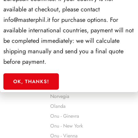
Jersey
available at checkout, please contact
Jugoslavia
info@masterphil.it
for purchase options. For
Liechtenstein
available international countries, payment will not
Lituania
be completed immediately: we will calculate
Lussemburgo
shipping manually and send you a final quote
Malta
before payment.
Man
Monaco
OK, THANKS!
Montenegro
Norvegia
Olanda
Onu - Ginevra
Onu - New York
Onu - Vienna