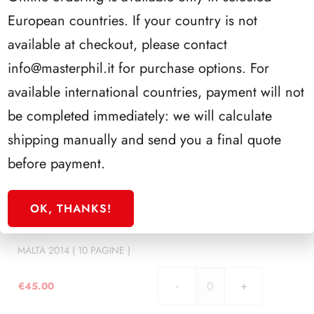
)
MALTA 2012 ( 16 PAGINE )
quantità
European countries. If your country is not
€
72.00
available at checkout, please contact
MALTA
2012
info@masterphil.it
for purchase options. For
(
available international countries, payment will not
16
914/13
PAGINE
be completed immediately: we will calculate
)
MALTA 2013 ( 7 PAGINE )
shipping manually and send you a final quote
quantità
before payment.
€
32.00
MALTA
2013
(
OK, THANKS!
7
914/14
PAGINE
)
MALTA 2014 ( 10 PAGINE )
quantità
€
45.00
MALTA
2014