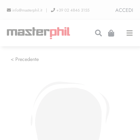
Salta
ACCEDI
info@masterphil.it |
+39 02 4846 3155
al
contenuto
Togg
Navi
PRODUZIONI
< Precedente
LINEA COLLEZIONISMO
FIERE
CONTATTI