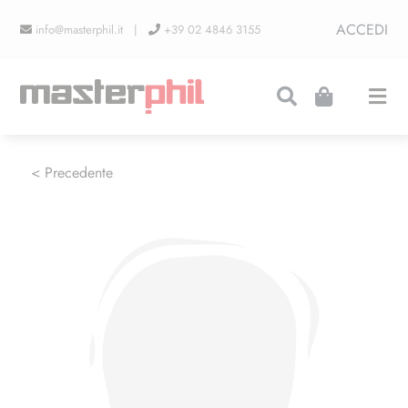
Salta
ACCEDI
info@masterphil.it |
+39 02 4846 3155
al
contenuto
Togg
Navi
PRODUZIONI
< Precedente
LINEA COLLEZIONISMO
FIERE
CONTATTI