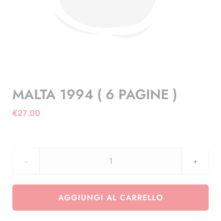
MALTA 1994 ( 6 PAGINE )
€
27.00
MALTA
1994
(
AGGIUNGI AL CARRELLO
6
PAGINE