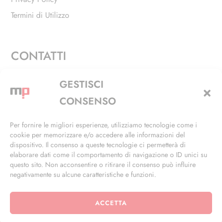
Termini di Utilizzo
CONTATTI
Via Alfieri, 27 - Trezzano Sul Naviglio (MI)
GESTISCI
+39 02 4846 3155
CONSENSO
+39 02 4846 3148
Per fornire le migliori esperienze, utilizziamo tecnologie come i
cookie per memorizzare e/o accedere alle informazioni del
info@masterphil.it
dispositivo. Il consenso a queste tecnologie ci permetterà di
elaborare dati come il comportamento di navigazione o ID unici su
questo sito. Non acconsentire o ritirare il consenso può influire
negativamente su alcune caratteristiche e funzioni.
ACCETTA
© 2026 | All Rights Reserved | Powered by
Ramdac