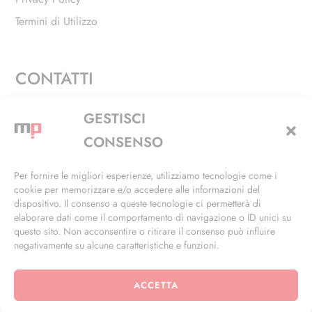
Termini di Utilizzo
CONTATTI
Via Alfieri, 27 - Trezzano Sul Naviglio (MI)
GESTISCI
+39 02 4846 3155
CONSENSO
+39 02 4846 3148
Per fornire le migliori esperienze, utilizziamo tecnologie come i
cookie per memorizzare e/o accedere alle informazioni del
info@masterphil.it
dispositivo. Il consenso a queste tecnologie ci permetterà di
elaborare dati come il comportamento di navigazione o ID unici su
questo sito. Non acconsentire o ritirare il consenso può influire
negativamente su alcune caratteristiche e funzioni.
ACCETTA
© 2026 | All Rights Reserved | Powered by
Ramdac