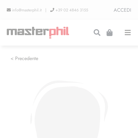
Salta
ACCEDI
info@masterphil.it |
+39 02 4846 3155
al
contenuto
Togg
Navi
PRODUZIONI
< Precedente
LINEA COLLEZIONISMO
FIERE
CONTATTI