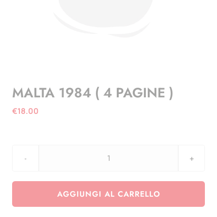
MALTA 1984 ( 4 PAGINE )
€
18.00
MALTA
1984
(
AGGIUNGI AL CARRELLO
4
PAGINE