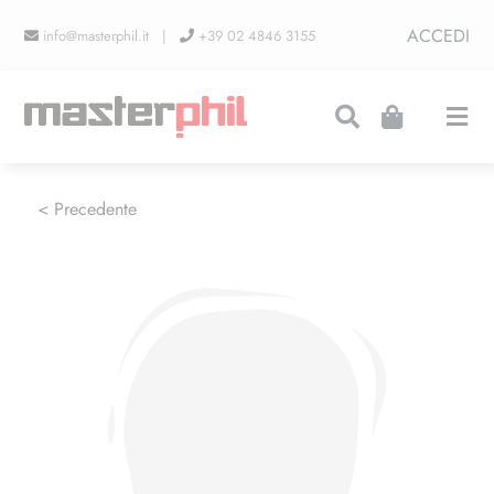
Salta
ACCEDI
info@masterphil.it |
+39 02 4846 3155
al
contenuto
Togg
Navi
PRODUZIONI
< Precedente
LINEA COLLEZIONISMO
FIERE
CONTATTI