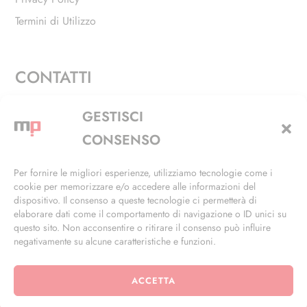
Termini di Utilizzo
CONTATTI
Via Alfieri, 27 - Trezzano Sul Naviglio (MI)
GESTISCI
+39 02 4846 3155
CONSENSO
+39 02 4846 3148
Per fornire le migliori esperienze, utilizziamo tecnologie come i
cookie per memorizzare e/o accedere alle informazioni del
info@masterphil.it
dispositivo. Il consenso a queste tecnologie ci permetterà di
elaborare dati come il comportamento di navigazione o ID unici su
questo sito. Non acconsentire o ritirare il consenso può influire
negativamente su alcune caratteristiche e funzioni.
ACCETTA
© 2026 | All Rights Reserved | Powered by
Ramdac