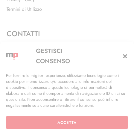
Termini di Utilizzo
CONTATTI
Via Alfieri, 27 - Trezzano Sul Naviglio (MI)
GESTISCI
+39 02 4846 3155
CONSENSO
+39 02 4846 3148
Per fornire le migliori esperienze, utilizziamo tecnologie come i
cookie per memorizzare e/o accedere alle informazioni del
info@masterphil.it
dispositivo. Il consenso a queste tecnologie ci permetterà di
elaborare dati come il comportamento di navigazione o ID unici su
questo sito. Non acconsentire o ritirare il consenso può influire
negativamente su alcune caratteristiche e funzioni.
ACCETTA
© 2026 | All Rights Reserved | Powered by
Ramdac