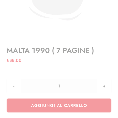
MALTA 1990 ( 7 PAGINE )
€
36.00
MALTA
1990
(
AGGIUNGI AL CARRELLO
7
PAGINE