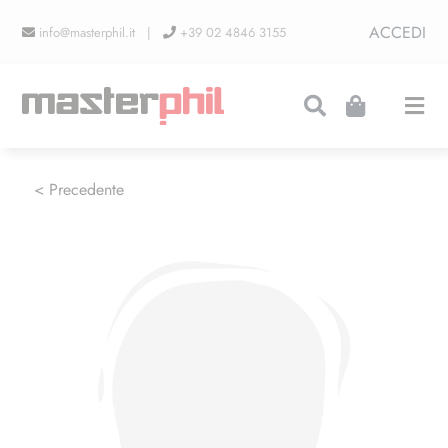
Salta
ACCEDI
info@masterphil.it |
+39 02 4846 3155
al
contenuto
Togg
Navi
PRODUZIONI
< Precedente
LINEA COLLEZIONISMO
FIERE
CONTATTI