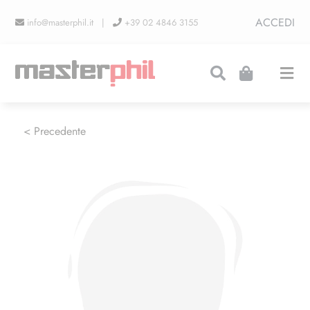
Salta
ACCEDI
info@masterphil.it |
+39 02 4846 3155
al
contenuto
Togg
Navi
PRODUZIONI
< Precedente
LINEA COLLEZIONISMO
FIERE
CONTATTI