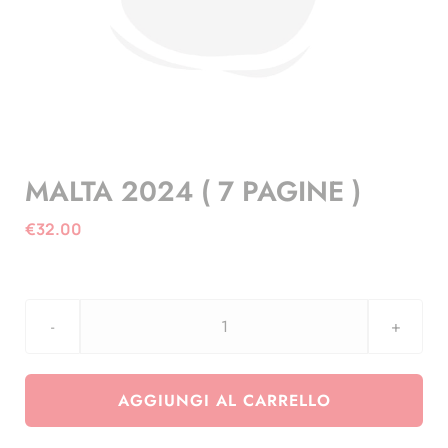
MALTA 2024 ( 7 PAGINE )
€
32.00
MALTA
2024
(
AGGIUNGI AL CARRELLO
7
PAGINE