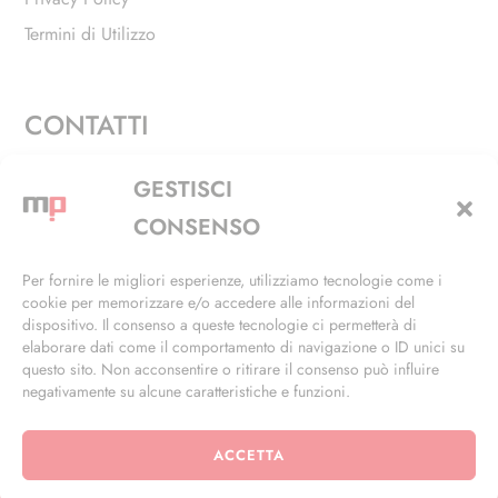
Termini di Utilizzo
CONTATTI
Via Alfieri, 27 - Trezzano Sul Naviglio (MI)
GESTISCI
+39 02 4846 3155
CONSENSO
+39 02 4846 3148
Per fornire le migliori esperienze, utilizziamo tecnologie come i
cookie per memorizzare e/o accedere alle informazioni del
info@masterphil.it
dispositivo. Il consenso a queste tecnologie ci permetterà di
elaborare dati come il comportamento di navigazione o ID unici su
questo sito. Non acconsentire o ritirare il consenso può influire
negativamente su alcune caratteristiche e funzioni.
ACCETTA
© 2026 | All Rights Reserved | Powered by
Ramdac