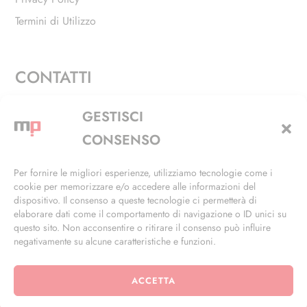
Termini di Utilizzo
CONTATTI
Via Alfieri, 27 - Trezzano Sul Naviglio (MI)
GESTISCI
+39 02 4846 3155
CONSENSO
+39 02 4846 3148
Per fornire le migliori esperienze, utilizziamo tecnologie come i
cookie per memorizzare e/o accedere alle informazioni del
info@masterphil.it
dispositivo. Il consenso a queste tecnologie ci permetterà di
elaborare dati come il comportamento di navigazione o ID unici su
questo sito. Non acconsentire o ritirare il consenso può influire
negativamente su alcune caratteristiche e funzioni.
ACCETTA
© 2026 | All Rights Reserved | Powered by
Ramdac