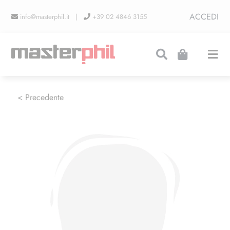
Salta
ACCEDI
info@masterphil.it |
+39 02 4846 3155
al
contenuto
Togg
Navi
PRODUZIONI
< Precedente
LINEA COLLEZIONISMO
FIERE
CONTATTI