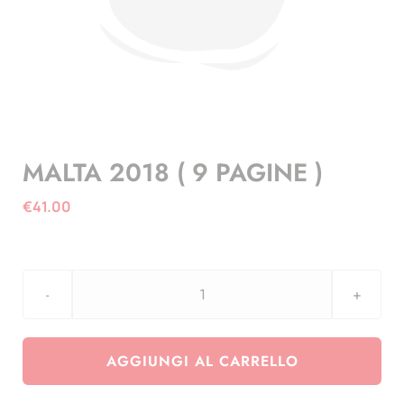
MALTA 2018 ( 9 PAGINE )
€
41.00
MALTA
2018
(
AGGIUNGI AL CARRELLO
9
PAGINE