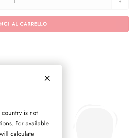
MALTA
2019
(
NGI AL CARRELLO
10
PAGINE
)
quantità
 country is not
ions. For available
ill calculate