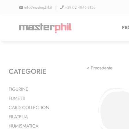
Salta
info@masterphil.it |
+39 02 4846 3155
al
contenuto
PR
< Precedente
CATEGORIE
FIGURINE
FUMETTI
CARD COLLECTION
FILATELIA
NUMISMATICA