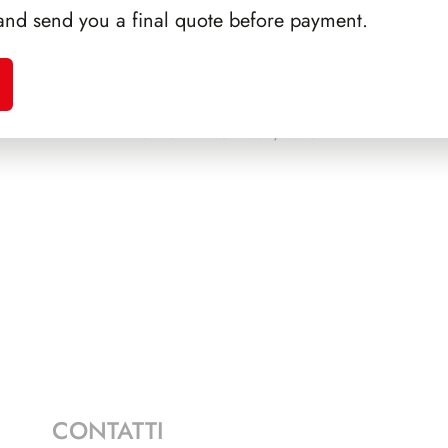
and send you a final quote before payment.
A 1988
PRESIDENZA
PRES
NAPOLITANO 2006/2013
CONTATTI