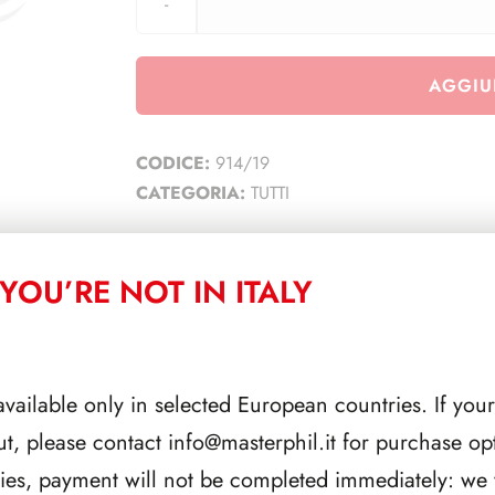
AGGIU
CODICE:
914/19
CATEGORIA:
TUTTI
YOU’RE NOT IN ITALY
CORRELATI
available only in selected European countries. If your
ut, please contact
info@masterphil.it
for purchase opt
ries, payment will not be completed immediately: we w