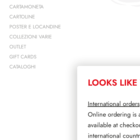
CARTAMONETA
CARTOLINE
POSTER E LOCANDINE
COLLEZIONI VARIE
OUTLET
GIFT CARDS
CATALOGHI
LOOKS LIKE 
PRODOTTI 
International orders
Online ordering is 
available at checko
international count