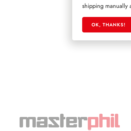
shipping manually 
OK, THANKS!
SFORZESCO ITALI
PAGINE 3