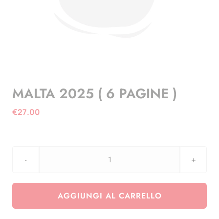
MALTA 2025 ( 6 PAGINE )
€
27.00
MALTA
2025
(
AGGIUNGI AL CARRELLO
6
PAGINE