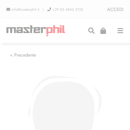
Salta
ACCEDI
info@masterphil.it |
+39 02 4846 3155
al
contenuto
Togg
Navi
PRODUZIONI
< Precedente
LINEA COLLEZIONISMO
FIERE
CONTATTI