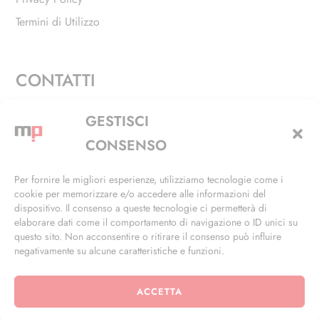
Termini di Utilizzo
CONTATTI
Via Alfieri, 27 - Trezzano Sul Naviglio (MI)
GESTISCI
+39 02 4846 3155
CONSENSO
+39 02 4846 3148
Per fornire le migliori esperienze, utilizziamo tecnologie come i
cookie per memorizzare e/o accedere alle informazioni del
info@masterphil.it
dispositivo. Il consenso a queste tecnologie ci permetterà di
elaborare dati come il comportamento di navigazione o ID unici su
questo sito. Non acconsentire o ritirare il consenso può influire
negativamente su alcune caratteristiche e funzioni.
ACCETTA
© 2026 | All Rights Reserved | Powered by
Ramdac