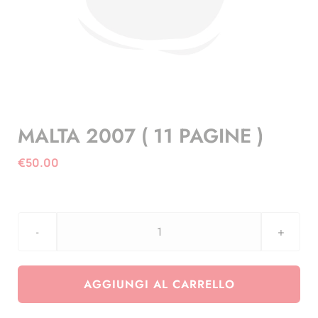
MALTA 2007 ( 11 PAGINE )
€
50.00
MALTA
2007
(
AGGIUNGI AL CARRELLO
11
PAGINE