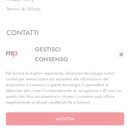
Termini di Utilizzo
CONTATTI
Via Alfieri, 27 - Trezzano Sul Naviglio (MI)
GESTISCI
+39 02 4846 3155
CONSENSO
+39 02 4846 3148
Per fornire le migliori esperienze, utilizziamo tecnologie come i
cookie per memorizzare e/o accedere alle informazioni del
info@masterphil.it
dispositivo. Il consenso a queste tecnologie ci permetterà di
elaborare dati come il comportamento di navigazione o ID unici su
questo sito. Non acconsentire o ritirare il consenso può influire
negativamente su alcune caratteristiche e funzioni.
ACCETTA
© 2026 | All Rights Reserved | Powered by
Ramdac