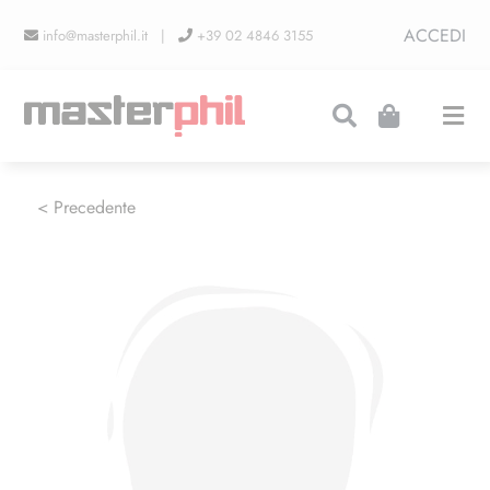
Salta
ACCEDI
info@masterphil.it |
+39 02 4846 3155
al
contenuto
Togg
Navi
PRODUZIONI
< Precedente
LINEA COLLEZIONISMO
FIERE
CONTATTI