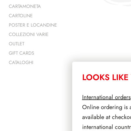
CARTAMONETA
CARTOLINE
POSTER E LOCANDINE
COLLEZIONI VARIE
OUTLET
GIFT CARDS
CATALOGHI
LOOKS LIKE 
PRODOTTI 
International orders
Online ordering is 
available at checko
international count