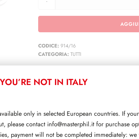
AGGIU
CODICE:
914/16
CATEGORIA:
TUTTI
YOU’RE NOT IN ITALY
CORRELATI
available only in selected European countries. If your
ut, please contact
info@masterphil.it
for purchase opt
ries, payment will not be completed immediately: we w