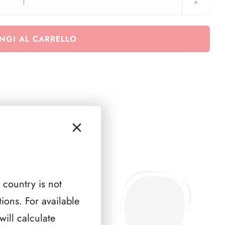
MALTA
2016
(
NGI AL CARRELLO
7
PAGINE
)
quantità
 country is not
ions. For available
ill calculate