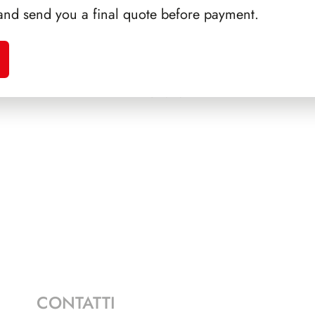
and send you a final quote before payment.
A 1986
SFORZESCO ITALIA 1988
SFORZ
PAGINE 3
CONTATTI