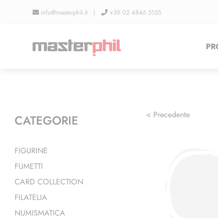
Salta
info@masterphil.it |
+39 02 4846 3155
al
contenuto
PR
< Precedente
CATEGORIE
FIGURINE
FUMETTI
CARD COLLECTION
FILATELIA
NUMISMATICA