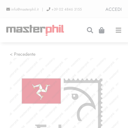
Salta
ACCEDI
info@masterphil.it |
+39 02 4846 3155
al
contenuto
Togg
Navi
PRODUZIONI
< Precedente
LINEA COLLEZIONISMO
FIERE
CONTATTI