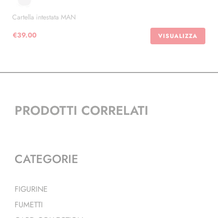
€9.00
Cartella intestata MAN
a
€68.00
€
39.00
VISUALIZZA
PRODOTTI CORRELATI
CATEGORIE
FIGURINE
FUMETTI