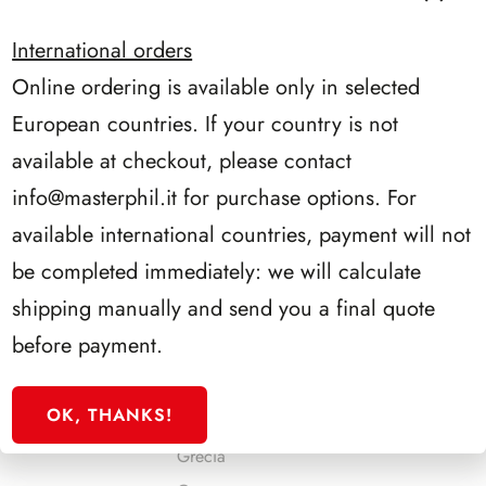
Danimarca
Europa C.E.P.T.
International orders
Faroer
Online ordering is available only in selected
Finlandia
European countries. If your country is not
Francia
available at checkout, please contact
Francia QUADRI
info@masterphil.it
for purchase options. For
Germania Impero
available international countries, payment will not
Germania Berlino
be completed immediately: we will calculate
Germania DDR
shipping manually and send you a final quote
Germania Rep. Federale
before payment.
Germania Unita
Gibilterra
OK, THANKS!
Gran Bretagna
Grecia