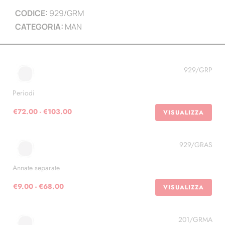
CODICE:
929/GRM
CATEGORIA:
MAN
929/GRP
Periodi
Fascia
€
72.00
-
€
103.00
VISUALIZZA
di
prezzo:
929/GRAS
da
€72.00
Annate separate
a
€103.00
Fascia
€
9.00
-
€
68.00
VISUALIZZA
di
prezzo:
201/GRMA
da