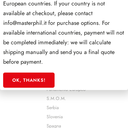
European countries. If your country is not
Malta
available at checkout, please contact
Man
info@masterphil.it
for purchase options. For
Monaco
available international countries, payment will not
Montenegro
be completed immediately: we will calculate
Norvegia
shipping manually and send you a final quote
Olanda
before payment.
Onu - Ginevra
Onu - New York
OK, THANKS!
Onu - Vienna
Parlamento Europeo
S.M.O.M.
Serbia
Slovenia
Spagna