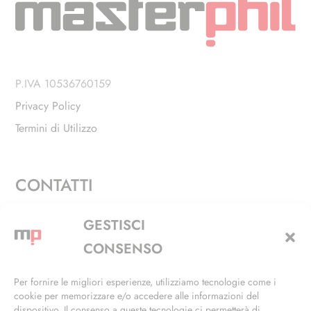
P.IVA 10536760159
Privacy Policy
Termini di Utilizzo
CONTATTI
Via Alfieri, 27 - Trezzano Sul Naviglio (MI)
GESTISCI
+39 02 4846 3155
CONSENSO
+39 02 4846 3148
Per fornire le migliori esperienze, utilizziamo tecnologie come i
cookie per memorizzare e/o accedere alle informazioni del
info@masterphil.it
dispositivo. Il consenso a queste tecnologie ci permetterà di