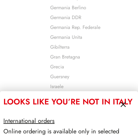
Germania Berlino
Germania DDR
Germania Rep. Federale
Germania Unita
Gibilterra
Gran Bretagna
Grecia
Guersney
Israele
Jersey
LOOKS LIKE YOU’RE NOT IN ITALY
Jugoslavia
Liechtenstein
International orders
Lituania
Online ordering is available only in selected
Lussemburgo