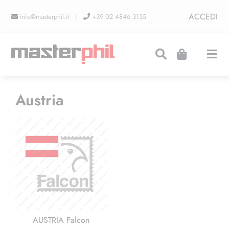
Salta
ACCEDI
info@masterphil.it |
+39 02 4846 3155
al
contenuto
Togg
Navi
PRODUZIONI
Austria
LINEA COLLEZIONISMO
FIERE
CONTATTI
AUSTRIA Falcon