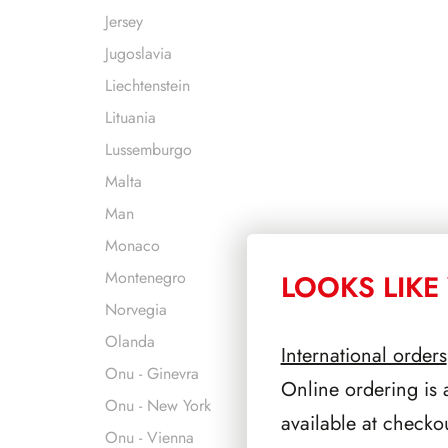
Jersey
Jugoslavia
Liechtenstein
Lituania
Lussemburgo
Malta
Man
Monaco
Montenegro
LOOKS LIKE 
Norvegia
Olanda
International orders
Onu - Ginevra
Online ordering is 
Onu - New York
available at checko
Onu - Vienna