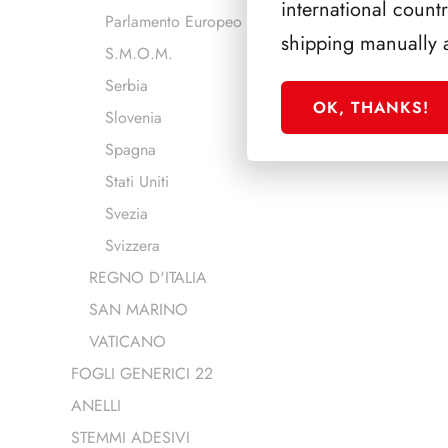
international count
Parlamento Europeo
shipping manually 
S.M.O.M.
Serbia
OK, THANKS!
Slovenia
Spagna
Stati Uniti
Svezia
Svizzera
REGNO D'ITALIA
SAN MARINO
VATICANO
FOGLI GENERICI 22
ANELLI
STEMMI ADESIVI