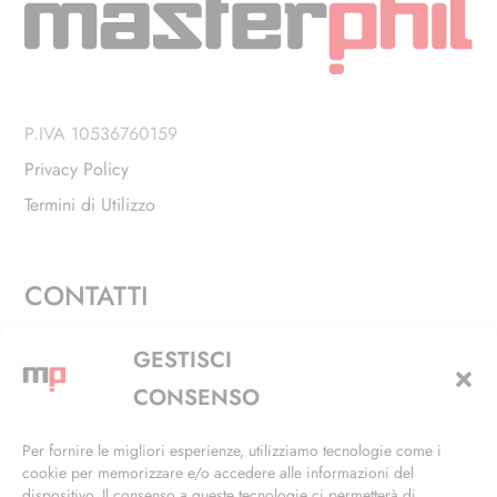
P.IVA 10536760159
Privacy Policy
Termini di Utilizzo
CONTATTI
Via Alfieri, 27 - Trezzano Sul Naviglio (MI)
GESTISCI
+39 02 4846 3155
CONSENSO
+39 02 4846 3148
Per fornire le migliori esperienze, utilizziamo tecnologie come i
cookie per memorizzare e/o accedere alle informazioni del
info@masterphil.it
dispositivo. Il consenso a queste tecnologie ci permetterà di