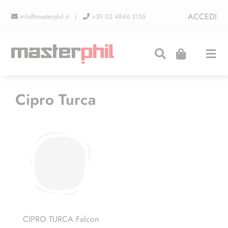
Salta
ACCEDI
info@masterphil.it |
+39 02 4846 3155
al
contenuto
Togg
Navi
PRODUZIONI
Cipro Turca
LINEA COLLEZIONISMO
FIERE
CONTATTI
CIPRO TURCA Falcon