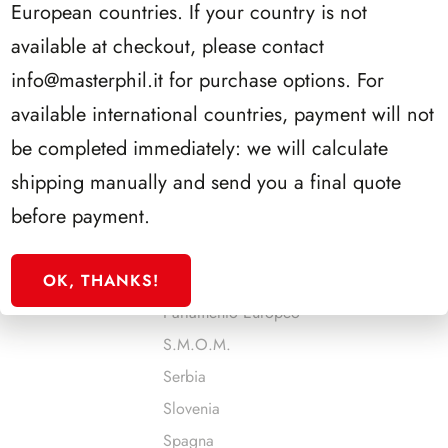
European countries. If your country is not
Malta
available at checkout, please contact
Man
info@masterphil.it
for purchase options. For
Monaco
available international countries, payment will not
Montenegro
be completed immediately: we will calculate
Norvegia
shipping manually and send you a final quote
Olanda
before payment.
Onu - Ginevra
Onu - New York
OK, THANKS!
Onu - Vienna
Parlamento Europeo
S.M.O.M.
Serbia
Slovenia
Spagna