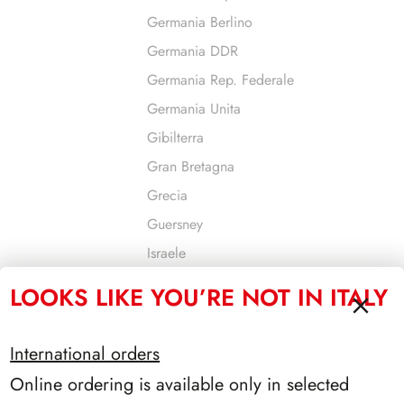
Germania Berlino
Germania DDR
Germania Rep. Federale
Germania Unita
Gibilterra
Gran Bretagna
Grecia
Guersney
Israele
Jersey
LOOKS LIKE YOU’RE NOT IN ITALY
Jugoslavia
Liechtenstein
International orders
Lituania
Online ordering is available only in selected
Lussemburgo