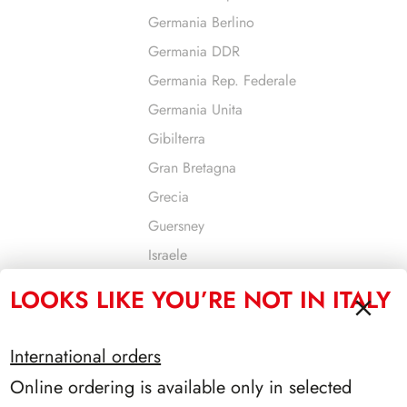
Germania Berlino
Germania DDR
Germania Rep. Federale
Germania Unita
Gibilterra
Gran Bretagna
Grecia
Guersney
Israele
Jersey
LOOKS LIKE YOU’RE NOT IN ITALY
Jugoslavia
Liechtenstein
International orders
Lituania
Online ordering is available only in selected
Lussemburgo