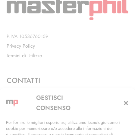
P.IVA 10536760159
Privacy Policy
Termini di Utilizzo
CONTATTI
Via Alfieri, 27 - Trezzano Sul Naviglio (MI)
GESTISCI
+39 02 4846 3155
CONSENSO
+39 02 4846 3148
Per fornire le migliori esperienze, utilizziamo tecnologie come i
cookie per memorizzare e/o accedere alle informazioni del
info@masterphil.it
dispositivo. Il consenso a queste tecnologie ci permetterà di