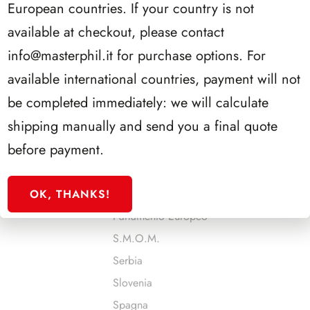
European countries. If your country is not
Malta
available at checkout, please contact
Man
info@masterphil.it
for purchase options. For
Monaco
available international countries, payment will not
Montenegro
be completed immediately: we will calculate
Norvegia
shipping manually and send you a final quote
Olanda
before payment.
Onu - Ginevra
Onu - New York
OK, THANKS!
Onu - Vienna
Parlamento Europeo
S.M.O.M.
Serbia
Slovenia
Spagna