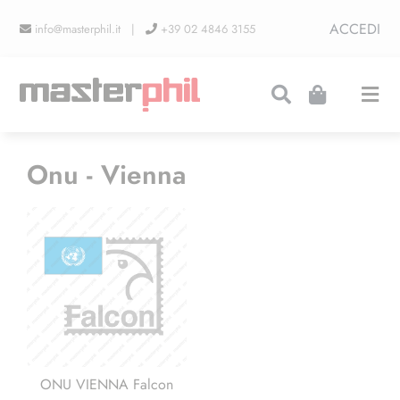
Salta
ACCEDI
info@masterphil.it |
+39 02 4846 3155
al
contenuto
Togg
Navi
PRODUZIONI
Onu - Vienna
LINEA COLLEZIONISMO
FIERE
CONTATTI
ONU VIENNA Falcon