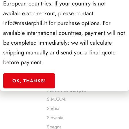
European countries. If your country is not
Malta
available at checkout, please contact
Man
info@masterphil.it
for purchase options. For
Monaco
available international countries, payment will not
Montenegro
be completed immediately: we will calculate
Norvegia
shipping manually and send you a final quote
Olanda
before payment.
Onu - Ginevra
Onu - New York
OK, THANKS!
Onu - Vienna
Parlamento Europeo
S.M.O.M.
Serbia
Slovenia
Spagna