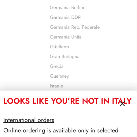
Germania Berlino
Germania DDR
Germania Rep. Federale
Germania Unita
Gibilterra
Gran Bretagna
Grecia
Guersney
Israele
Jersey
LOOKS LIKE YOU’RE NOT IN ITALY
Jugoslavia
Liechtenstein
International orders
Lituania
Online ordering is available only in selected
Lussemburgo