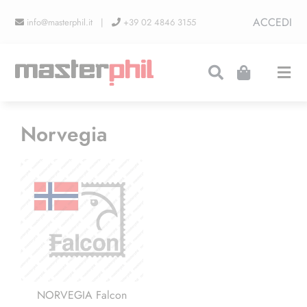
Salta
ACCEDI
info@masterphil.it |
+39 02 4846 3155
al
contenuto
Togg
Navi
PRODUZIONI
Norvegia
LINEA COLLEZIONISMO
FIERE
CONTATTI
NORVEGIA Falcon