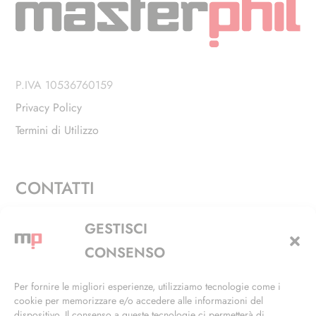
P.IVA 10536760159
Privacy Policy
Termini di Utilizzo
CONTATTI
Via Alfieri, 27 - Trezzano Sul Naviglio (MI)
GESTISCI
+39 02 4846 3155
CONSENSO
+39 02 4846 3148
Per fornire le migliori esperienze, utilizziamo tecnologie come i
cookie per memorizzare e/o accedere alle informazioni del
info@masterphil.it
dispositivo. Il consenso a queste tecnologie ci permetterà di