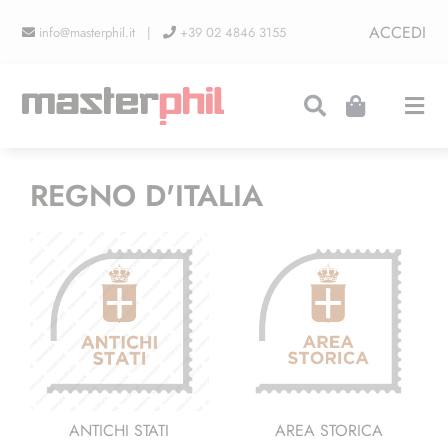
Salta
ACCEDI
info@masterphil.it |
+39 02 4846 3155
al
contenuto
Togg
Navi
PRODUZIONI
REGNO D'ITALIA
LINEA COLLEZIONISMO
FIERE
CONTATTI
ANTICHI STATI
AREA STORICA