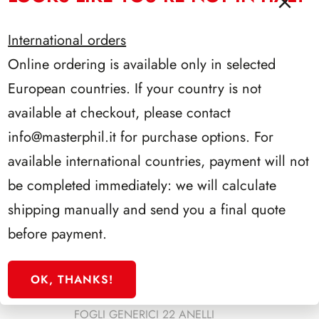
CATEGORIE
International orders
Online ordering is available only in selected
FIGURINE
European countries. If your country is not
FUMETTI
CARD COLLECTION
available at checkout, please contact
FILATELIA
info@masterphil.it
for purchase options. For
FOGLI D'ALBUM
available international countries, payment will not
FALCON
be completed immediately: we will calculate
REPUBBLICA ITALIANA
shipping manually and send you a final quote
PAESI ESTERI
before payment.
REGNO D'ITALIA
SAN MARINO
OK, THANKS!
VATICANO
FOGLI GENERICI 22 ANELLI