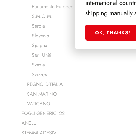
international count
Parlamento Europeo
shipping manually 
S.M.O.M.
Serbia
OK, THANKS!
Slovenia
Spagna
Stati Uniti
Svezia
Svizzera
REGNO D'ITALIA
SAN MARINO
VATICANO
FOGLI GENERICI 22
ANELLI
STEMMI ADESIVI