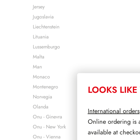
Jersey
Jugoslavia
Liechtenstein
Lituania
Lussemburgo
Malta
Man
Monaco
Montenegro
LOOKS LIKE 
Norvegia
Olanda
International orders
Onu - Ginevra
Online ordering is 
Onu - New York
available at checko
Onu - Vienna