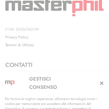
P.IVA 10536760159
Privacy Policy
Termini di Utilizzo
CONTATTI
Via Alfieri, 27 - Trezzano Sul Naviglio (MI)
GESTISCI
+39 02 4846 3155
CONSENSO
+39 02 4846 3148
Per fornire le migliori esperienze, utilizziamo tecnologie come i
cookie per memorizzare e/o accedere alle informazioni del
info@masterphil.it
dispositivo. Il consenso a queste tecnologie ci permetterà di