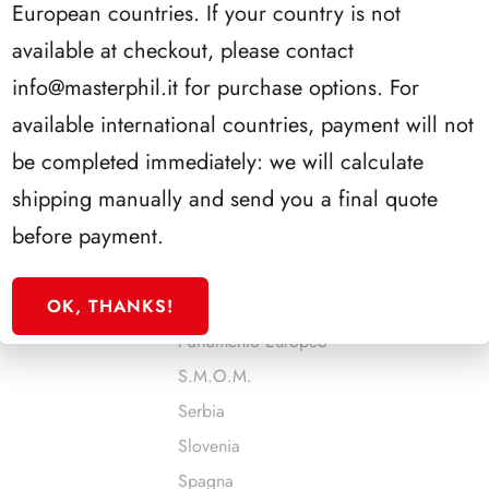
European countries. If your country is not
Malta
available at checkout, please contact
Man
info@masterphil.it
for purchase options. For
Monaco
available international countries, payment will not
Montenegro
be completed immediately: we will calculate
Norvegia
shipping manually and send you a final quote
Olanda
before payment.
Onu - Ginevra
Onu - New York
OK, THANKS!
Onu - Vienna
Parlamento Europeo
S.M.O.M.
Serbia
Slovenia
Spagna