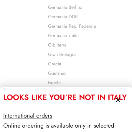
Germania Berlino
Germania DDR
Germania Rep. Federale
Germania Unita
Gibilterra
Gran Bretagna
Grecia
Guersney
Israele
Jersey
LOOKS LIKE YOU’RE NOT IN ITALY
Jugoslavia
Liechtenstein
International orders
Lituania
Online ordering is available only in selected
Lussemburgo