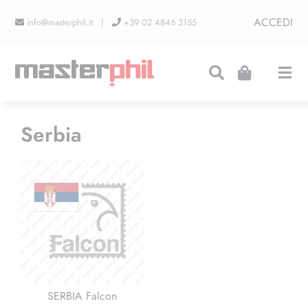
Salta
ACCEDI
info@masterphil.it |
+39 02 4846 3155
al
contenuto
Togg
Navi
PRODUZIONI
Serbia
LINEA COLLEZIONISMO
FIERE
CONTATTI
SERBIA Falcon