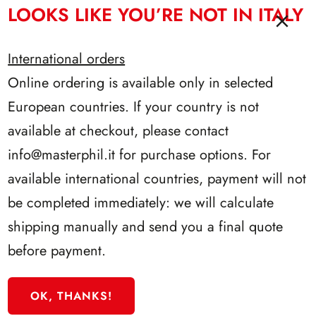
LOOKS LIKE YOU’RE NOT IN ITALY
7
3914/11
PAGINE
)
MALTA 2011 ( 8 PAGINE )
International orders
quantità
Online ordering is available only in selected
€
40.00
MALTA
European countries. If your country is not
2011
(
available at checkout, please contact
8
3914/12
info@masterphil.it
for purchase options. For
PAGINE
)
MALTA 2012 ( 16 PAGINE )
available international countries, payment will not
quantità
be completed immediately: we will calculate
€
80.00
MALTA
shipping manually and send you a final quote
2012
before payment.
(
16
3914/13
PAGINE
OK, THANKS!
)
MALTA 2013 ( 7 PAGINE )
quantità