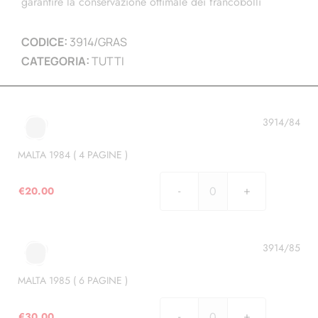
garantire la conservazione ottimale dei francobolli
CODICE:
3914/GRAS
CATEGORIA:
TUTTI
3914/84
MALTA 1984 ( 4 PAGINE )
€
20.00
MALTA
1984
(
4
3914/85
PAGINE
)
MALTA 1985 ( 6 PAGINE )
quantità
€
30.00