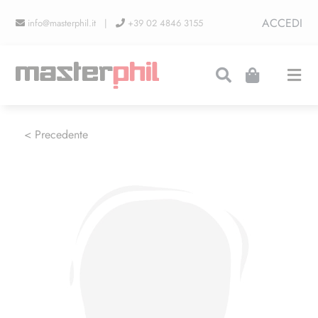
Salta
ACCEDI
info@masterphil.it |
+39 02 4846 3155
al
contenuto
Togg
Navi
PRODUZIONI
< Precedente
LINEA COLLEZIONISMO
FIERE
CONTATTI