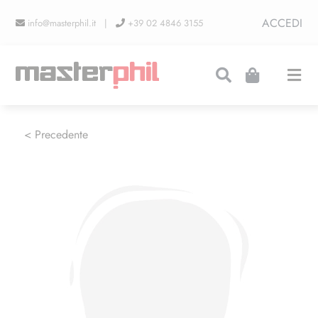
Salta
ACCEDI
info@masterphil.it |
+39 02 4846 3155
al
contenuto
Togg
Navi
PRODUZIONI
< Precedente
LINEA COLLEZIONISMO
FIERE
CONTATTI