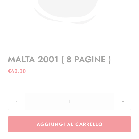
MALTA 2001 ( 8 PAGINE )
€
40.00
MALTA
2001
(
AGGIUNGI AL CARRELLO
8
PAGINE