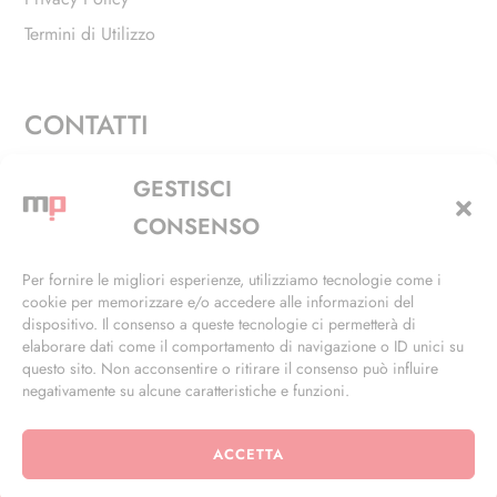
Termini di Utilizzo
CONTATTI
Via Alfieri, 27 - Trezzano Sul Naviglio (MI)
GESTISCI
+39 02 4846 3155
CONSENSO
+39 02 4846 3148
Per fornire le migliori esperienze, utilizziamo tecnologie come i
cookie per memorizzare e/o accedere alle informazioni del
info@masterphil.it
dispositivo. Il consenso a queste tecnologie ci permetterà di
elaborare dati come il comportamento di navigazione o ID unici su
questo sito. Non acconsentire o ritirare il consenso può influire
negativamente su alcune caratteristiche e funzioni.
ACCETTA
© 2026 | All Rights Reserved | Powered by
Ramdac