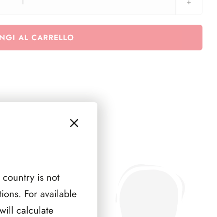
SFORZESCO
Italia
1996
NGI AL CARRELLO
pagine
6
quantità
 country is not
ions. For available
ill calculate