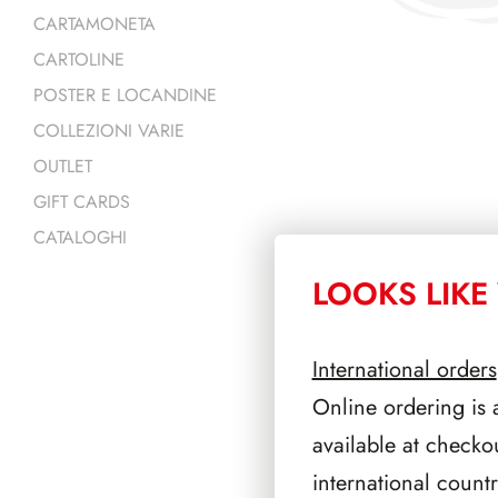
CARTAMONETA
CARTOLINE
POSTER E LOCANDINE
COLLEZIONI VARIE
OUTLET
GIFT CARDS
CATALOGHI
LOOKS LIKE 
PRODOTTI 
International orders
Online ordering is 
available at checko
international count