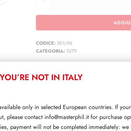
AGGIU
CODICE:
501/96
CATEGORIA:
TUTTI
YOU’RE NOT IN ITALY
CORRELATI
available only in selected European countries. If your
ut, please contact
info@masterphil.it
for purchase opt
ries, payment will not be completed immediately: we w