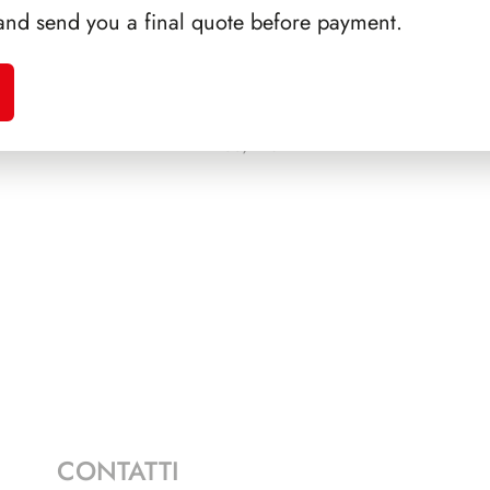
and send you a final quote before payment.
NAUDI
PRESIDENZA GRONCHI
SFORZ
1955/1962
CONTATTI