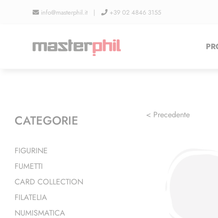
Salta
info@masterphil.it |
+39 02 4846 3155
al
contenuto
PR
< Precedente
CATEGORIE
FIGURINE
FUMETTI
CARD COLLECTION
FILATELIA
NUMISMATICA