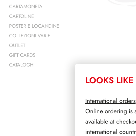
CARTAMONETA
CARTOLINE
POSTER E LOCANDINE
COLLEZIONI VARIE
OUTLET
GIFT CARDS
CATALOGHI
LOOKS LIKE 
PRODOTTI 
International orders
Online ordering is 
available at checko
international count