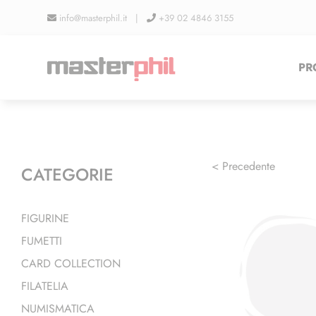
Salta
info@masterphil.it |
+39 02 4846 3155
al
contenuto
PR
< Precedente
CATEGORIE
FIGURINE
FUMETTI
CARD COLLECTION
FILATELIA
NUMISMATICA