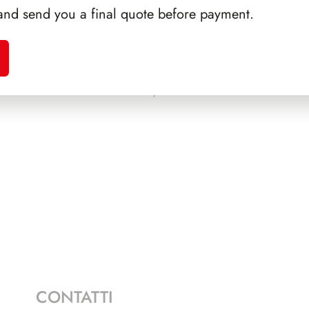
and send you a final quote before payment.
A 1987
PRESIDENZA SCALFARO
SFORZ
1992/1999
CONTATTI