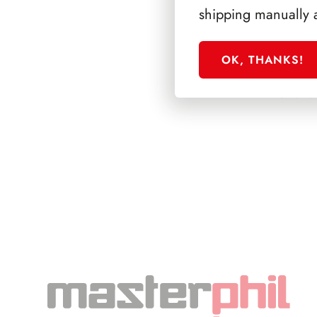
shipping manually 
OK, THANKS!
SFORZESCO ITALI
PAGINE 3