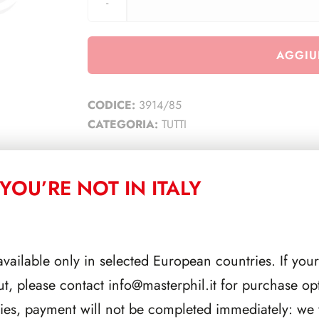
AGGIU
CODICE:
3914/85
CATEGORIA:
TUTTI
YOU’RE NOT IN ITALY
CORRELATI
available only in selected European countries. If your
ut, please contact
info@masterphil.it
for purchase opt
ries, payment will not be completed immediately: we w