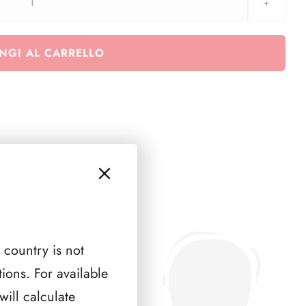
MALTA
1985
(
NGI AL CARRELLO
6
PAGINE
)
quantità
 country is not
ions. For available
ill calculate