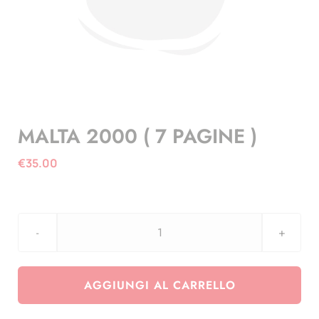
MALTA 2000 ( 7 PAGINE )
€
35.00
MALTA
2000
(
AGGIUNGI AL CARRELLO
7
PAGINE