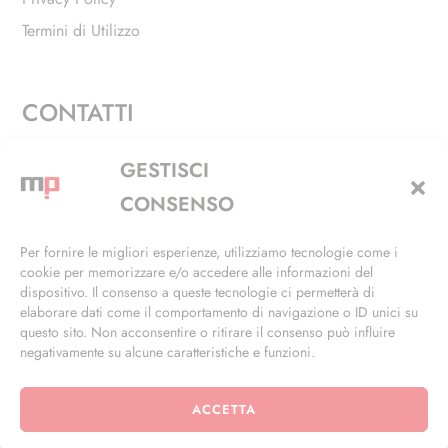
Termini di Utilizzo
CONTATTI
Via Alfieri, 27 - Trezzano Sul Naviglio (MI)
GESTISCI
+39 02 4846 3155
CONSENSO
+39 02 4846 3148
Per fornire le migliori esperienze, utilizziamo tecnologie come i
cookie per memorizzare e/o accedere alle informazioni del
info@masterphil.it
dispositivo. Il consenso a queste tecnologie ci permetterà di
elaborare dati come il comportamento di navigazione o ID unici su
questo sito. Non acconsentire o ritirare il consenso può influire
negativamente su alcune caratteristiche e funzioni.
ACCETTA
© 2026 | All Rights Reserved | Powered by
Ramdac