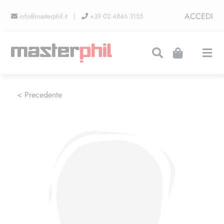
Salta
ACCEDI
info@masterphil.it |
+39 02 4846 3155
al
contenuto
Togg
Navi
PRODUZIONI
< Precedente
LINEA COLLEZIONISMO
FIERE
CONTATTI