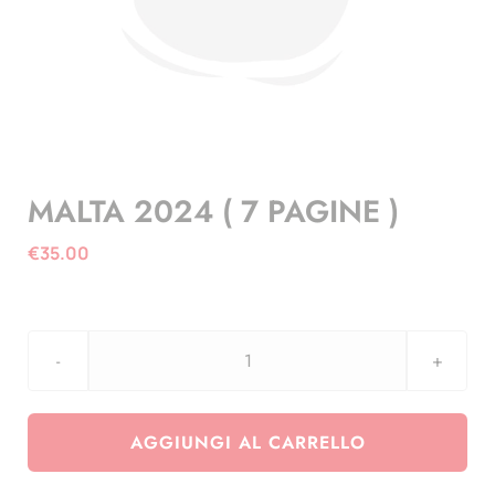
MALTA 2024 ( 7 PAGINE )
€
35.00
MALTA
2024
(
AGGIUNGI AL CARRELLO
7
PAGINE