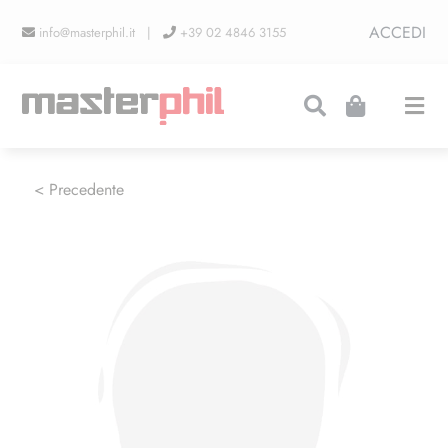
Salta
ACCEDI
info@masterphil.it |
+39 02 4846 3155
al
contenuto
Togg
Navi
PRODUZIONI
< Precedente
LINEA COLLEZIONISMO
FIERE
CONTATTI