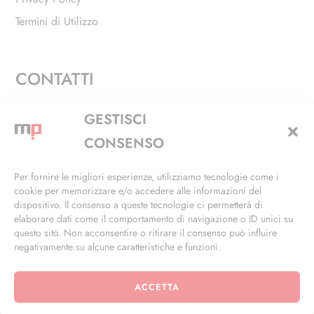
Termini di Utilizzo
CONTATTI
Via Alfieri, 27 - Trezzano Sul Naviglio (MI)
GESTISCI
+39 02 4846 3155
CONSENSO
+39 02 4846 3148
Per fornire le migliori esperienze, utilizziamo tecnologie come i
cookie per memorizzare e/o accedere alle informazioni del
info@masterphil.it
dispositivo. Il consenso a queste tecnologie ci permetterà di
elaborare dati come il comportamento di navigazione o ID unici su
questo sito. Non acconsentire o ritirare il consenso può influire
negativamente su alcune caratteristiche e funzioni.
ACCETTA
© 2026 | All Rights Reserved | Powered by
Ramdac