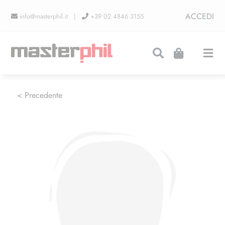
Salta
ACCEDI
info@masterphil.it |
+39 02 4846 3155
al
contenuto
Togg
Navi
PRODUZIONI
< Precedente
LINEA COLLEZIONISMO
FIERE
CONTATTI