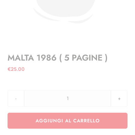
MALTA 1986 ( 5 PAGINE )
€
25.00
MALTA
1986
(
AGGIUNGI AL CARRELLO
5
PAGINE