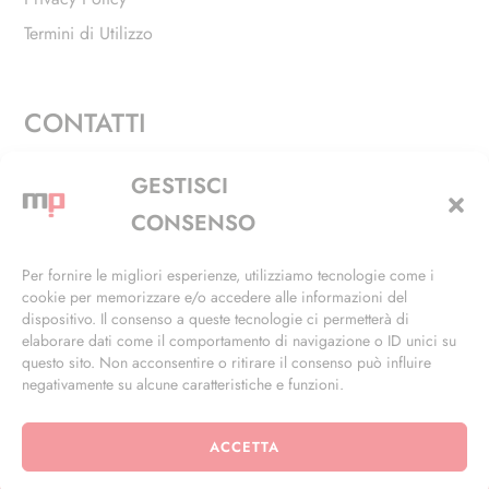
Termini di Utilizzo
CONTATTI
Via Alfieri, 27 - Trezzano Sul Naviglio (MI)
GESTISCI
+39 02 4846 3155
CONSENSO
+39 02 4846 3148
Per fornire le migliori esperienze, utilizziamo tecnologie come i
cookie per memorizzare e/o accedere alle informazioni del
info@masterphil.it
dispositivo. Il consenso a queste tecnologie ci permetterà di
elaborare dati come il comportamento di navigazione o ID unici su
questo sito. Non acconsentire o ritirare il consenso può influire
negativamente su alcune caratteristiche e funzioni.
ACCETTA
© 2026 | All Rights Reserved | Powered by
Ramdac