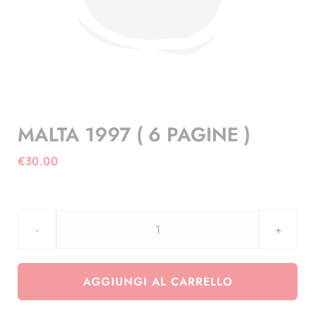
MALTA 1997 ( 6 PAGINE )
€
30.00
MALTA
1997
(
AGGIUNGI AL CARRELLO
6
PAGINE