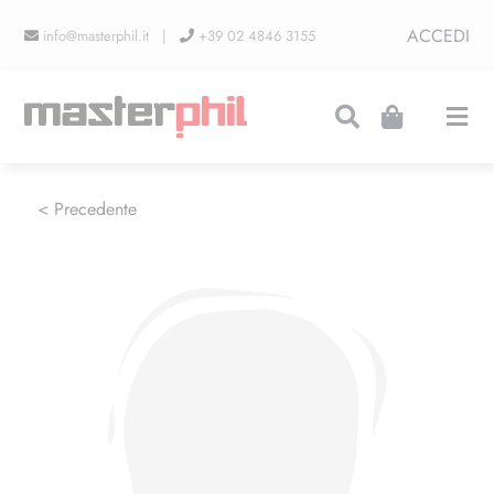
Salta
ACCEDI
info@masterphil.it |
+39 02 4846 3155
al
contenuto
Togg
Navi
PRODUZIONI
< Precedente
LINEA COLLEZIONISMO
FIERE
CONTATTI