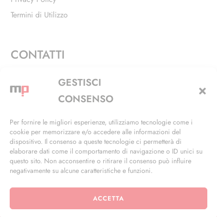
Termini di Utilizzo
CONTATTI
Via Alfieri, 27 - Trezzano Sul Naviglio (MI)
GESTISCI
+39 02 4846 3155
CONSENSO
+39 02 4846 3148
Per fornire le migliori esperienze, utilizziamo tecnologie come i
cookie per memorizzare e/o accedere alle informazioni del
info@masterphil.it
dispositivo. Il consenso a queste tecnologie ci permetterà di
elaborare dati come il comportamento di navigazione o ID unici su
questo sito. Non acconsentire o ritirare il consenso può influire
negativamente su alcune caratteristiche e funzioni.
ACCETTA
© 2026 | All Rights Reserved | Powered by
Ramdac