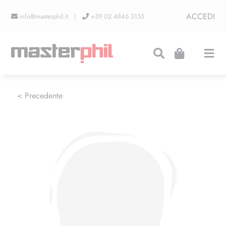
Salta
ACCEDI
info@masterphil.it |
+39 02 4846 3155
al
contenuto
Togg
Navi
PRODUZIONI
< Precedente
LINEA COLLEZIONISMO
FIERE
CONTATTI