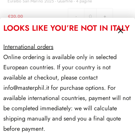
Quartine
Euralbo San Marino 2025 - Quartine - 4 pagine
-
4
€
20.00
Euralbo
pagine
LOOKS LIKE YOU’RE NOT IN ITALY
San
quantità
Marino
2025
International orders
-
AGGIUNGI AL CARRELLO
Quartine
Online ordering is available only in selected
-
European countries. If your country is not
4
pagine
available at checkout, please contact
quantità
info@masterphil.it
for purchase options. For
PRODOTTI CORRELATI
available international countries, payment will not
be completed immediately: we will calculate
shipping manually and send you a final quote
before payment.