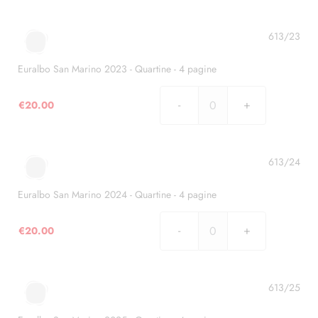
San
Marino
2022
613/23
-
Quartine
Euralbo San Marino 2023 - Quartine - 4 pagine
quantità
€
20.00
Euralbo
San
Marino
2023
613/24
-
Quartine
Euralbo San Marino 2024 - Quartine - 4 pagine
-
4
€
20.00
Euralbo
pagine
San
quantità
Marino
2024
613/25
-