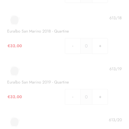
San
Marino
2017
613/18
-
Quartine
Euralbo San Marino 2018 - Quartine
quantità
€
32.00
Euralbo
San
Marino
2018
613/19
-
Quartine
Euralbo San Marino 2019 - Quartine
quantità
€
32.00
Euralbo
San
Marino
2019
613/20
-