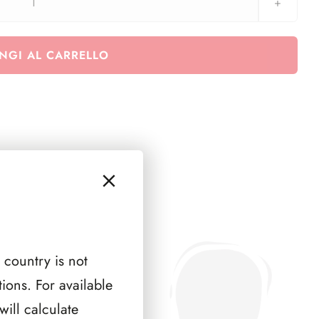
Euralbo
San
Marino
NGI AL CARRELLO
2017
-
Quartine
quantità
 country is not
ions. For available
ill calculate