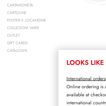
CARTAMONETA
CARTOLINE
POSTER E LOCANDINE
COLLEZIONI VARIE
OUTLET
GIFT CARDS
CATALOGHI
LOOKS LIKE 
PRODOTTI 
International orders
Online ordering is 
available at checko
international count