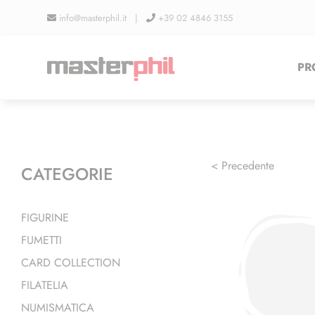
Salta
info@masterphil.it |
+39 02 4846 3155
al
contenuto
PR
< Precedente
CATEGORIE
FIGURINE
FUMETTI
CARD COLLECTION
FILATELIA
NUMISMATICA