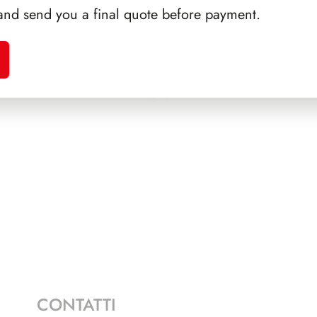
and send you a final quote before payment.
A 1988
SFORZESCO ITALIA 1995
PRES
PAGINE 7
CONTATTI