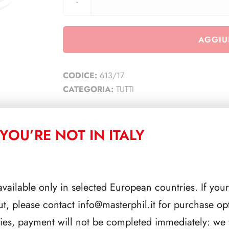
AGGIU
CODICE:
613/17
CATEGORIA:
TUTTI
YOU’RE NOT IN ITALY
CORRELATI
available only in selected European countries. If your
ut, please contact
info@masterphil.it
for purchase opt
ries, payment will not be completed immediately: we w