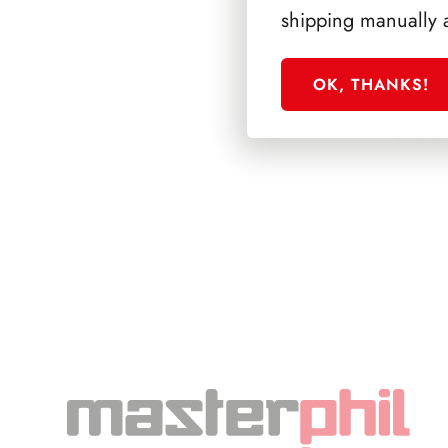
shipping manually 
OK, THANKS!
SFORZESCO ITALI
PAGINE 3