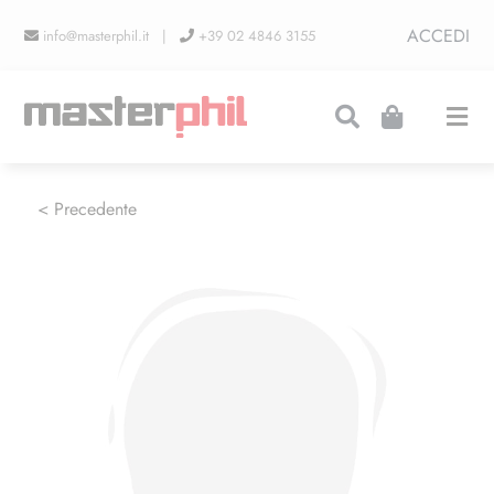
Salta
ACCEDI
info@masterphil.it |
+39 02 4846 3155
al
contenuto
Togg
Navi
PRODUZIONI
< Precedente
LINEA COLLEZIONISMO
FIERE
CONTATTI