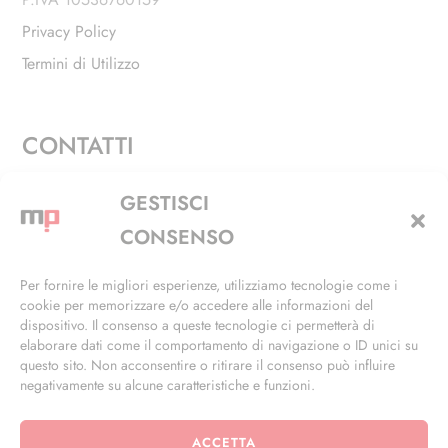
Privacy Policy
Termini di Utilizzo
CONTATTI
Via Alfieri, 27 - Trezzano Sul Naviglio (MI)
GESTISCI
+39 02 4846 3155
CONSENSO
+39 02 4846 3148
Per fornire le migliori esperienze, utilizziamo tecnologie come i
cookie per memorizzare e/o accedere alle informazioni del
info@masterphil.it
dispositivo. Il consenso a queste tecnologie ci permetterà di
elaborare dati come il comportamento di navigazione o ID unici su
questo sito. Non acconsentire o ritirare il consenso può influire
negativamente su alcune caratteristiche e funzioni.
ACCETTA