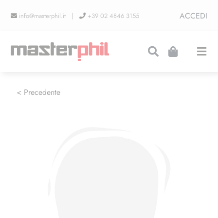
Salta
ACCEDI
info@masterphil.it |
+39 02 4846 3155
al
contenuto
Togg
Navi
PRODUZIONI
< Precedente
LINEA COLLEZIONISMO
FIERE
CONTATTI