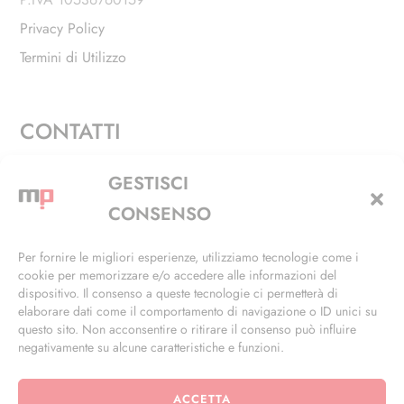
Privacy Policy
Termini di Utilizzo
CONTATTI
Via Alfieri, 27 - Trezzano Sul Naviglio (MI)
GESTISCI
+39 02 4846 3155
CONSENSO
+39 02 4846 3148
Per fornire le migliori esperienze, utilizziamo tecnologie come i
cookie per memorizzare e/o accedere alle informazioni del
info@masterphil.it
dispositivo. Il consenso a queste tecnologie ci permetterà di
elaborare dati come il comportamento di navigazione o ID unici su
questo sito. Non acconsentire o ritirare il consenso può influire
negativamente su alcune caratteristiche e funzioni.
ACCETTA