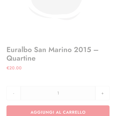
Euralbo San Marino 2015 –
Quartine
€
20.00
Euralbo
San
Marino
AGGIUNGI AL CARRELLO