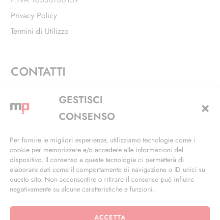
Privacy Policy
Termini di Utilizzo
CONTATTI
Via Alfieri, 27 - Trezzano Sul Naviglio (MI)
GESTISCI
+39 02 4846 3155
CONSENSO
+39 02 4846 3148
Per fornire le migliori esperienze, utilizziamo tecnologie come i
cookie per memorizzare e/o accedere alle informazioni del
info@masterphil.it
dispositivo. Il consenso a queste tecnologie ci permetterà di
elaborare dati come il comportamento di navigazione o ID unici su
questo sito. Non acconsentire o ritirare il consenso può influire
negativamente su alcune caratteristiche e funzioni.
ACCETTA