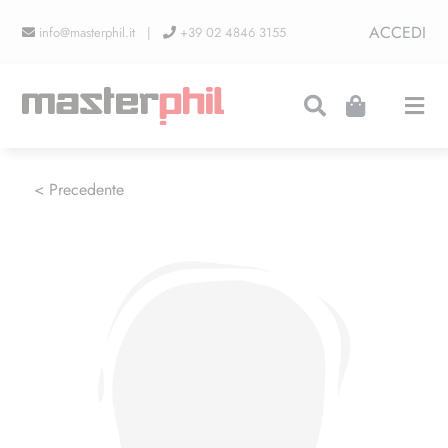
Salta
ACCEDI
info@masterphil.it |
+39 02 4846 3155
al
contenuto
Togg
Navi
PRODUZIONI
< Precedente
LINEA COLLEZIONISMO
FIERE
CONTATTI