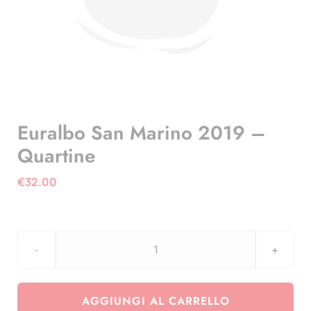
Euralbo San Marino 2019 –
Quartine
€
32.00
Euralbo
San
Marino
AGGIUNGI AL CARRELLO