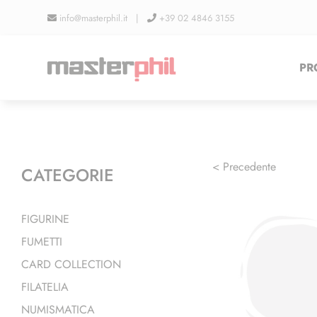
Salta
info@masterphil.it |
+39 02 4846 3155
al
contenuto
PR
< Precedente
CATEGORIE
FIGURINE
FUMETTI
CARD COLLECTION
FILATELIA
NUMISMATICA