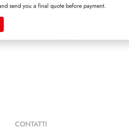
and send you a final quote before payment.
EGNI
SFORZESCO ITALIA 1985
SFORZ
PAGINE 3+1
CONTATTI