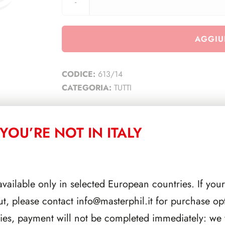
AGGIU
CODICE:
613/14
CATEGORIA:
TUTTI
YOU’RE NOT IN ITALY
CORRELATI
available only in selected European countries. If your
ut, please contact
info@masterphil.it
for purchase opt
ries, payment will not be completed immediately: we w