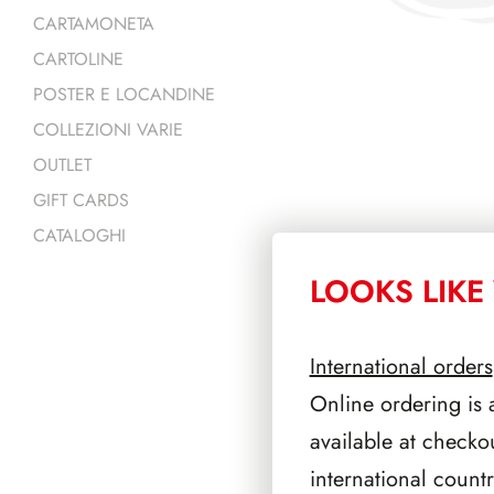
CARTAMONETA
CARTOLINE
POSTER E LOCANDINE
COLLEZIONI VARIE
OUTLET
GIFT CARDS
CATALOGHI
LOOKS LIKE 
PRODOTTI 
International orders
Online ordering is 
available at checko
international count