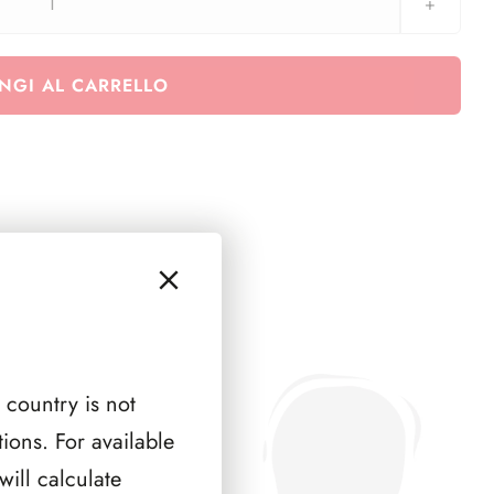
Euralbo
San
Marino
NGI AL CARRELLO
2014
-
Quartine
quantità
 country is not
ions. For available
ill calculate