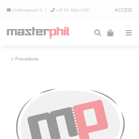
Salta
ACCEDI
info@masterphil.it |
+39 02 4846 3155
al
contenuto
Togg
Navi
PRODUZIONI
< Precedente
LINEA COLLEZIONISMO
FIERE
CONTATTI