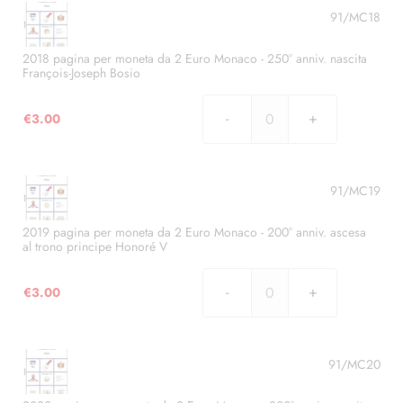
fondazione
moneta
91/MC18
Monte
da
Carlo
2
2018 pagina per moneta da 2 Euro Monaco - 250° anniv. nascita
da
François-Joseph Bosio
Euro
Charles
Monaco
III
€
3.00
-
2018
quantità
200°
pagina
anniv.
per
fondazione
moneta
91/MC19
Compagnia
da
dei
2
2019 pagina per moneta da 2 Euro Monaco - 200° anniv. ascesa
Carabinieri
al trono principe Honoré V
Euro
del
Monaco
Principe
€
3.00
-
2019
quantità
250°
pagina
anniv.
per
nascita
moneta
91/MC20
François-
da
Joseph