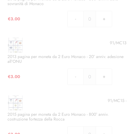
sovranità di Monaco
Euro
Monaco
€
3.00
-
2012
Matrimonio
pagina
del
per
principe
moneta
91/MC13
Alberto
da
con
2
2013 pagina per moneta da 2 Euro Monaco - 20° anniv. adesione
Charlène
all'ONU
Euro
Wittstock
Monaco
quantità
€
3.00
-
2013
500°
pagina
anniv.
per
della
moneta
91/MC15 -
sovranità
da
di
2
2015 pagina per moneta da 2 Euro Monaco - 800° anniv.
Monaco
costruzione fortezza della Rocca
Euro
quantità
Monaco