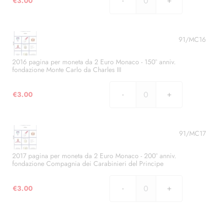
€
3.00
-
2015
20°
pagina
anniv.
per
adesione
moneta
91/MC16
all'ONU
da
quantità
2
2016 pagina per moneta da 2 Euro Monaco - 150° anniv.
fondazione Monte Carlo da Charles III
Euro
Monaco
€
3.00
-
2016
800°
pagina
anniv.
per
costruzione
moneta
91/MC17
fortezza
da
della
2
2017 pagina per moneta da 2 Euro Monaco - 200° anniv.
Rocca
fondazione Compagnia dei Carabinieri del Principe
Euro
quantità
Monaco
€
3.00
-
2017
150°
pagina
anniv.
per