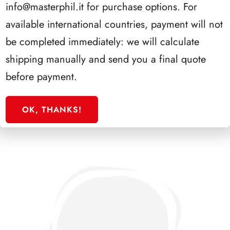
per
info@masterphil.it
for purchase options. For
nascita
moneta
principe
available international countries, payment will not
da
Ranieri
AGGIUNGI AL CARRELLO
2
be completed immediately: we will calculate
III
Euro
quantità
shipping manually and send you a final quote
Monaco
-
before payment.
500°
anniv.
PRODOTTI CORRELATI
del
OK, THANKS!
trattato
di
Burgos
con
Carlo
V
quantità