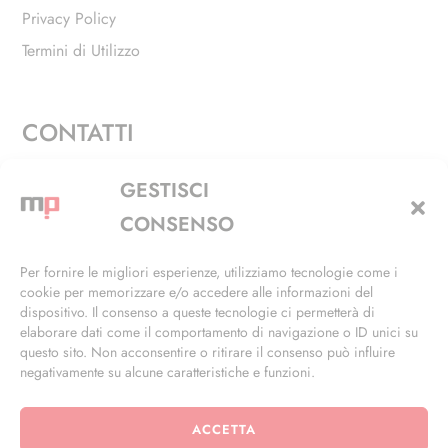
Privacy Policy
Termini di Utilizzo
CONTATTI
Via Alfieri, 27 - Trezzano Sul Naviglio (MI)
GESTISCI
+39 02 4846 3155
CONSENSO
+39 02 4846 3148
Per fornire le migliori esperienze, utilizziamo tecnologie come i
cookie per memorizzare e/o accedere alle informazioni del
info@masterphil.it
dispositivo. Il consenso a queste tecnologie ci permetterà di
elaborare dati come il comportamento di navigazione o ID unici su
questo sito. Non acconsentire o ritirare il consenso può influire
negativamente su alcune caratteristiche e funzioni.
ACCETTA