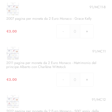
91/MC11-B
2007 pagina per moneta da 2 Euro Monaco - Grace Kelly
€
3.00
2007
pagina
per
moneta
91/MC11
da
2
2011 pagina per moneta da 2 Euro Monaco - Matrimonio del
principe Alberto con Charlène Wittstock
Euro
Monaco
€
3.00
-
2011
Grace
pagina
Kelly
per
quantità
moneta
91/MC12
da
2
2012 pagina per moneta da 2 Euro Monaco - 500° anniv. della