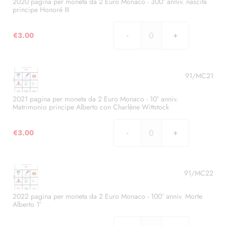
2
2020 pagina per moneta da 2 Euro Monaco - 300° anniv. nascita
Bosio
principe Honoré III
Euro
quantità
Monaco
€
3.00
-
2020
200°
pagina
anniv.
per
ascesa
moneta
91/MC21
al
da
trono
2
2021 pagina per moneta da 2 Euro Monaco - 10° anniv.
principe
Matrimonio principe Alberto con Charlène Wittstock
Euro
Honoré
Monaco
V
€
3.00
-
2021
quantità
300°
pagina
anniv.
per
nascita
moneta
91/MC22
principe
da
Honoré
2
2022 pagina per moneta da 2 Euro Monaco - 100° anniv. Morte
III
Alberto 1°
Euro
quantità
Monaco