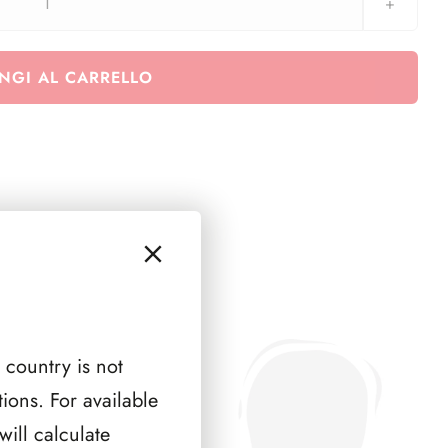
SFORZESCO
Italia
1995
NGI AL CARRELLO
pagine
7
quantità
 country is not
ions. For available
ill calculate