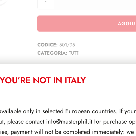
AGGIU
CODICE:
501/95
CATEGORIA:
TUTTI
YOU’RE NOT IN ITALY
CORRELATI
available only in selected European countries. If your
ut, please contact
info@masterphil.it
for purchase opt
ries, payment will not be completed immediately: we w