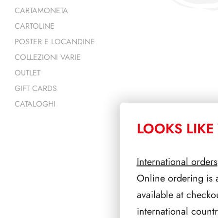
CARTAMONETA
CARTOLINE
POSTER E LOCANDINE
COLLEZIONI VARIE
OUTLET
GIFT CARDS
CATALOGHI
LOOKS LIKE 
PRODOTTI 
International orders
Online ordering is 
available at checko
international count