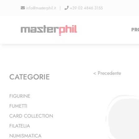
Salta
info@masterphil.it |
+39 02 4846 3155
al
contenuto
PR
< Precedente
CATEGORIE
FIGURINE
FUMETTI
CARD COLLECTION
FILATELIA
NUMISMATICA