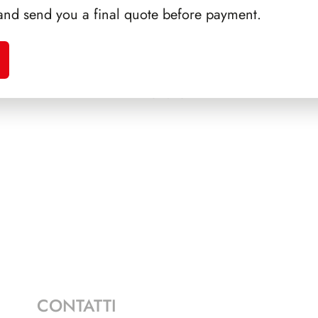
and send you a final quote before payment.
SSIGA
SFORZESCO ITALIA 1996
SFORZ
PAGINE 6
CONTATTI