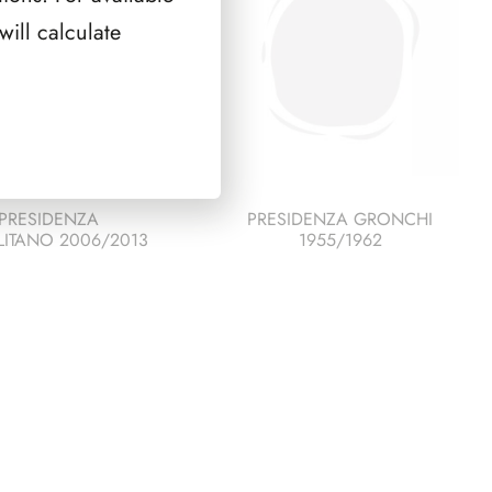
con
ill calculate
Charlène
Wittstock
quantità
PRESIDENZA
PRESIDENZA GRONCHI
ITANO 2006/2013
1955/1962