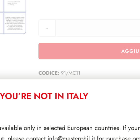
AGGIU
CODICE:
91/MC11
CATEGORIA:
TUTTI
YOU’RE NOT IN ITALY
CORRELATI
available only in selected European countries. If your
ut, please contact
info@masterphil.it
for purchase opt