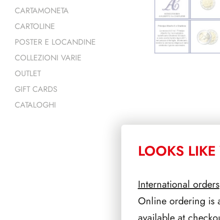
CARTAMONETA
CARTOLINE
POSTER E LOCANDINE
COLLEZIONI VARIE
OUTLET
GIFT CARDS
CATALOGHI
LOOKS LIKE 
PRODOTTI 
International orders
Online ordering is 
available at checko