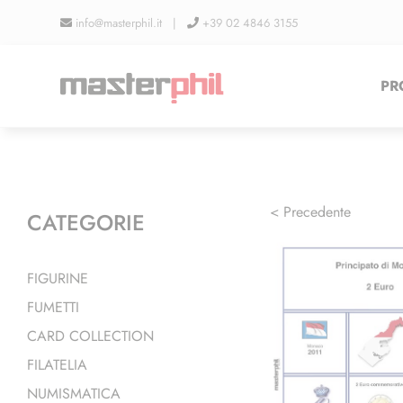
Salta
info@masterphil.it |
+39 02 4846 3155
al
contenuto
PR
< Precedente
CATEGORIE
FIGURINE
FUMETTI
CARD COLLECTION
FILATELIA
NUMISMATICA